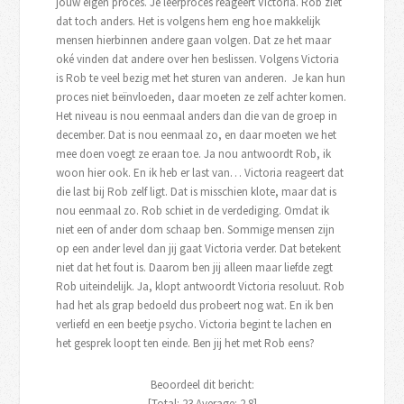
jouw eigen proces. Je leerproces reageert Victoria. Rob ziet
dat toch anders. Het is volgens hem eng hoe makkelijk
mensen hierbinnen andere gaan volgen. Dat ze het maar
oké vinden dat andere over hen beslissen. Volgens Victoria
is Rob te veel bezig met het sturen van anderen. Je kan hun
proces niet beïnvloeden, daar moeten ze zelf achter komen.
Het niveau is nou eenmaal anders dan die van de groep in
december. Dat is nou eenmaal zo, en daar moeten we het
mee doen voegt ze eraan toe. Ja nou antwoordt Rob, ik
woon hier ook. En ik heb er last van… Victoria reageert dat
die last bij Rob zelf ligt. Dat is misschien klote, maar dat is
nou eenmaal zo. Rob schiet in de verdediging. Omdat ik
niet een of ander dom schaap ben. Sommige mensen zijn
op een ander level dan jij gaat Victoria verder. Dat betekent
niet dat het fout is. Daarom ben jij alleen maar liefde zegt
Rob uiteindelijk. Ja, klopt antwoordt Victoria resoluut. Rob
had het als grap bedoeld dus probeert nog wat. En ik ben
verliefd en een beetje psycho. Victoria begint te lachen en
het gesprek loopt ten einde. Ben jij het met Rob eens?
Beoordeel dit bericht:
[Total:
23
Average:
2.8
]