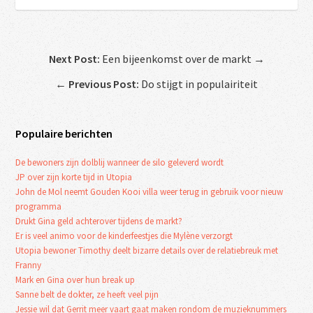
Next Post:
Een bijeenkomst over de markt →
←
Previous Post:
Do stijgt in populairiteit
Populaire berichten
De bewoners zijn dolblij wanneer de silo geleverd wordt
JP over zijn korte tijd in Utopia
John de Mol neemt Gouden Kooi villa weer terug in gebruik voor nieuw
programma
Drukt Gina geld achterover tijdens de markt?
Er is veel animo voor de kinderfeestjes die Mylène verzorgt
Utopia bewoner Timothy deelt bizarre details over de relatiebreuk met
Franny
Mark en Gina over hun break up
Sanne belt de dokter, ze heeft veel pijn
Jessie wil dat Gerrit meer vaart gaat maken rondom de muzieknummers