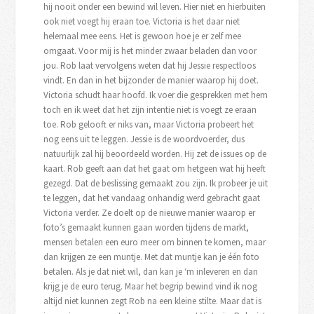
hij nooit onder een bewind wil leven. Hier niet en hierbuiten
ook niet voegt hij eraan toe. Victoria is het daar niet
helemaal mee eens. Het is gewoon hoe je er zelf mee
omgaat. Voor mij is het minder zwaar beladen dan voor
jou. Rob laat vervolgens weten dat hij Jessie respectloos
vindt. En dan in het bijzonder de manier waarop hij doet.
Victoria schudt haar hoofd. Ik voer die gesprekken met hem
toch en ik weet dat het zijn intentie niet is voegt ze eraan
toe. Rob gelooft er niks van, maar Victoria probeert het
nog eens uit te leggen. Jessie is de woordvoerder, dus
natuurlijk zal hij beoordeeld worden. Hij zet de issues op de
kaart. Rob geeft aan dat het gaat om hetgeen wat hij heeft
gezegd. Dat de beslissing gemaakt zou zijn. Ik probeer je uit
te leggen, dat het vandaag onhandig werd gebracht gaat
Victoria verder. Ze doelt op de nieuwe manier waarop er
foto’s gemaakt kunnen gaan worden tijdens de markt,
mensen betalen een euro meer om binnen te komen, maar
dan krijgen ze een muntje. Met dat muntje kan je één foto
betalen. Als je dat niet wil, dan kan je ‘m inleveren en dan
krijg je de euro terug. Maar het begrip bewind vind ik nog
altijd niet kunnen zegt Rob na een kleine stilte. Maar dat is