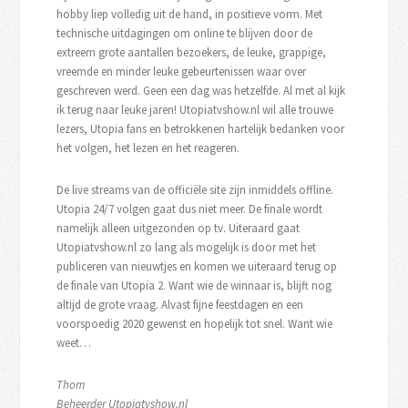
hobby liep volledig uit de hand, in positieve vorm. Met
technische uitdagingen om online te blijven door de
extreem grote aantallen bezoekers, de leuke, grappige,
vreemde en minder leuke gebeurtenissen waar over
geschreven werd. Geen een dag was hetzelfde. Al met al kijk
ik terug naar leuke jaren! Utopiatvshow.nl wil alle trouwe
lezers, Utopia fans en betrokkenen hartelijk bedanken voor
het volgen, het lezen en het reageren.
De live streams van de officiële site zijn inmiddels offline.
Utopia 24/7 volgen gaat dus niet meer. De finale wordt
namelijk alleen uitgezonden op tv. Uiteraard gaat
Utopiatvshow.nl zo lang als mogelijk is door met het
publiceren van nieuwtjes en komen we uiteraard terug op
de finale van Utopia 2. Want wie de winnaar is, blijft nog
altijd de grote vraag. Alvast fijne feestdagen en een
voorspoedig 2020 gewenst en hopelijk tot snel. Want wie
weet…
Thom
Beheerder Utopiatvshow.nl