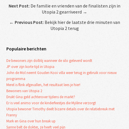
Next Post:
De familie en vrienden van de finalisten zijn in
Utopia 2 gearriveerd →
←
Previous Post:
Bekijk hier de laatste drie minuten van
Utopia 2 terug
Populaire berichten
De bewoners zijn dolblij wanneer de silo geleverd wordt
JP over zijn korte tijd in Utopia
John de Mol neemt Gouden Kooi villa weer terug in gebruik voor nieuw
programma
Merel is flink afgevallen, het resultaat lees je hier!
Bewoners van Utopia 2
Drukt Gina geld achterover tijdens de markt?
Er is veel animo voor de kinderfeestjes die Mylène verzorgt
Utopia bewoner Timothy deelt bizarre details over de relatiebreuk met
Franny
Mark en Gina over hun break up
Sanne belt de dokter, ze heeft veel pijn