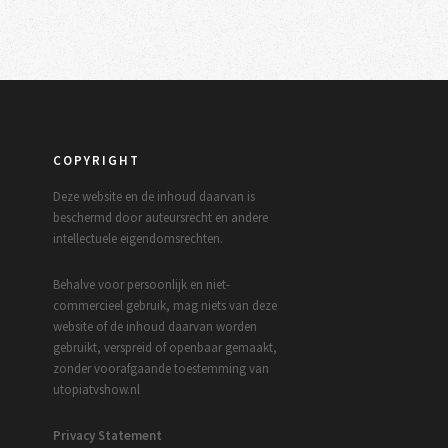
COPYRIGHT
Deze website en de inhoud daarvan is
beschermd door auteursrecht en andere
intellectuele eigendomsrechten.
Behalve voor persoonlijk en niet-
commercieel gebruik, mag niets van deze
website of de inhoud daarvan worden
gebruikt, verspreid of openbaar gemaakt,
zonder voorafgaande toestemming van
utopiatvshow.nl
Privacy Statement