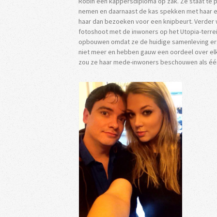
Robin een kappersdiploma op zak. Ze staat te 
nemen en daarnaast de kas spekken met haar ei
haar dan bezoeken voor een knipbeurt. Verder 
fotoshoot met de inwoners op het Utopia-terre
opbouwen omdat ze de huidige samenleving erg
niet meer en hebben gauw een oordeel over elkaa
zou ze haar mede-inwoners beschouwen als één