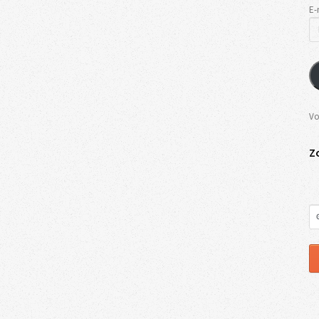
E-
Vo
Z