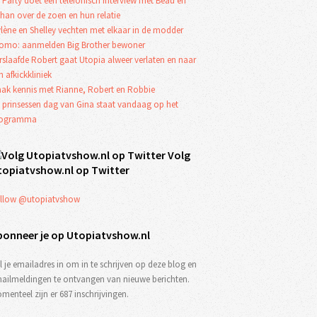
 Party doet een telefonisch interview met Beau en
han over de zoen en hun relatie
lène en Shelley vechten met elkaar in de modder
omo: aanmelden Big Brother bewoner
rslaafde Robert gaat Utopia alweer verlaten en naar
n afkickkliniek
ak kennis met Rianne, Robert en Robbie
 prinsessen dag van Gina staat vandaag op het
rogramma
Volg
topiatvshow.nl op Twitter
llow @utopiatvshow
bonneer je op Utopiatvshow.nl
l je emailadres in om in te schrijven op deze blog en
ailmeldingen te ontvangen van nieuwe berichten.
menteel zijn er 687 inschrijvingen.