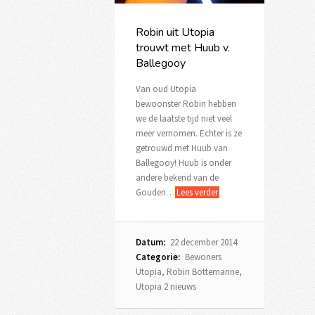
Robin uit Utopia
trouwt met Huub v.
Ballegooy
Van oud Utopia
bewoonster Robin hebben
we de laatste tijd niet veel
meer vernomen. Echter is ze
getrouwd met Huub van
Ballegooy! Huub is onder
andere bekend van de
Gouden…
Lees verder
Datum:
22 december 2014
Categorie:
Bewoners
Utopia
,
Robin Bottemanne
,
Utopia 2 nieuws