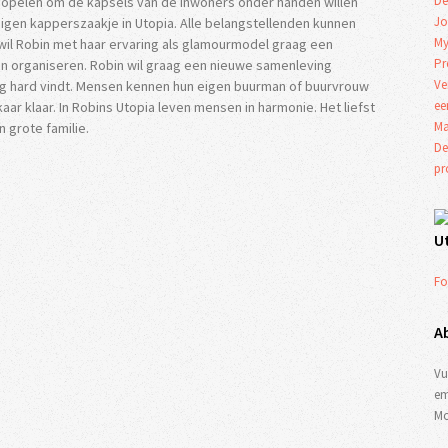
De
popelen om de kapsels van de inwoners onder handen willen
Jo
gen kapperszaakje in Utopia. Alle belangstellenden kunnen
My
wil Robin met haar ervaring als glamourmodel graag een
Pr
in organiseren. Robin wil graag een nieuwe samenleving
Ve
 hard vindt. Mensen kennen hun eigen buurman of buurvrouw
ee
r klaar. In Robins Utopia leven mensen in harmonie. Het liefst
Ma
 grote familie.
De
p
U
Fo
A
Vu
em
Mo