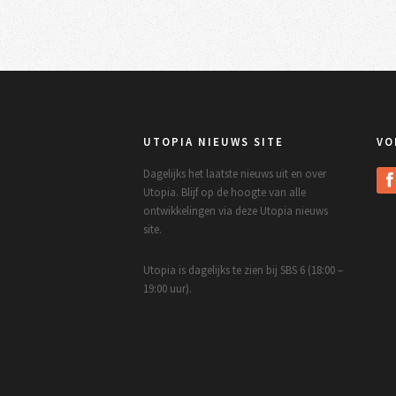
UTOPIA NIEUWS SITE
VO
Dagelijks het laatste nieuws uit en over
Utopia. Blijf op de hoogte van alle
ontwikkelingen via deze Utopia nieuws
site.
Utopia is dagelijks te zien bij SBS 6 (18:00 –
19:00 uur).