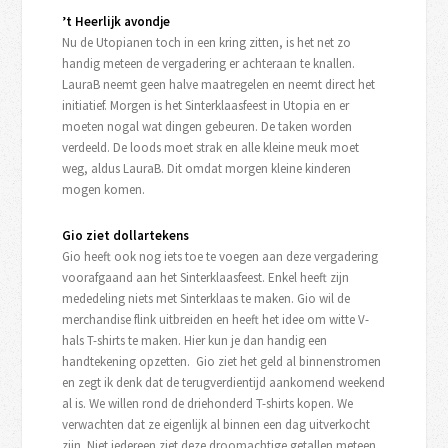
’t Heerlijk avondje
Nu de Utopianen toch in een kring zitten, is het net zo
handig meteen de vergadering er achteraan te knallen.
LauraB neemt geen halve maatregelen en neemt direct het
initiatief. Morgen is het Sinterklaasfeest in Utopia en er
moeten nogal wat dingen gebeuren. De taken worden
verdeeld. De loods moet strak en alle kleine meuk moet
weg, aldus LauraB. Dit omdat morgen kleine kinderen
mogen komen.
Gio ziet dollartekens
Gio heeft ook nog iets toe te voegen aan deze vergadering
voorafgaand aan het Sinterklaasfeest. Enkel heeft zijn
mededeling niets met Sinterklaas te maken. Gio wil de
merchandise flink uitbreiden en heeft het idee om witte V-
hals T-shirts te maken. Hier kun je dan handig een
handtekening opzetten. Gio ziet het geld al binnenstromen
en zegt ik denk dat de terugverdientijd aankomend weekend
al is. We willen rond de driehonderd T-shirts kopen. We
verwachten dat ze eigenlijk al binnen een dag uitverkocht
zijn. Niet iedereen ziet deze droomachtige getallen meteen