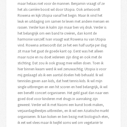
maar helaas niet voor de mannen. Benjamin vraagt of ze
het als carrière boost wil door Utopia. Ook antwoordt
Rowena en kijk Utopia vanaf het begin. Maar ik vind het
leuk en uitdaging om samen te leven met andere mensen en
rassen. Verder kan ik kalm zijn maar ben vrij druk. Verder is
het belangrijk om een band te creëren, dan komt de
harmonie vanzelf. Ivan vraagt wat Rowena nu van Utopia
vind. Rowena antwoordt dat ze het een half uurtje per dag
zit maar het gaat de goede kant op. Eerst was het alleen
maar ruzie en nu doet iedereen zijn ding en ook met de
stichting. Dat zou ik ook graag mee willen doen. Toen ik
hier binnen kwam werd ik wel zenuwachtig. Utopia is voor
mij geslaagd als ik een aantal doelen heb behaald. Ik wil
tennisles geven aan kids, dat heet tennis kids. Ik wil mijn
single uitbrengen en een hit scoren en heel belangrijk, ik wil
een benefit concert organiseren. Het geld gaat dan naar een
goed doel voor kinderen met drugs in aanraking zijn
geweest. Verder wil ik met Naomi een kunst boek maken,
verjaardagsfeestjes uitbreiden, en ik wil een Aziatische markt
organiseren. Ik kan koken en ben bezig met biologisch eten,
ik eet wel vlees maar ik twijfel soms wel om vegetariër te