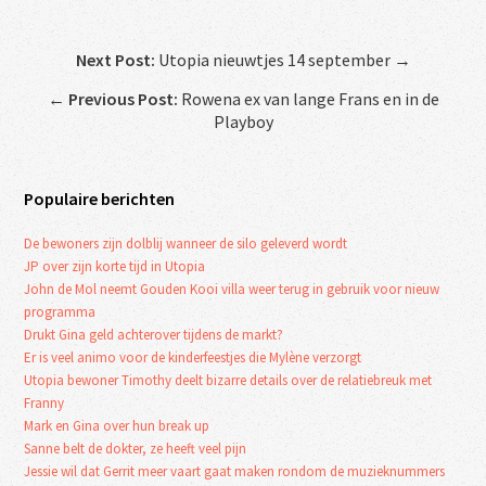
Next Post:
Utopia nieuwtjes 14 september →
←
Previous Post:
Rowena ex van lange Frans en in de
Playboy
Populaire berichten
De bewoners zijn dolblij wanneer de silo geleverd wordt
JP over zijn korte tijd in Utopia
John de Mol neemt Gouden Kooi villa weer terug in gebruik voor nieuw
programma
Drukt Gina geld achterover tijdens de markt?
Er is veel animo voor de kinderfeestjes die Mylène verzorgt
Utopia bewoner Timothy deelt bizarre details over de relatiebreuk met
Franny
Mark en Gina over hun break up
Sanne belt de dokter, ze heeft veel pijn
Jessie wil dat Gerrit meer vaart gaat maken rondom de muzieknummers