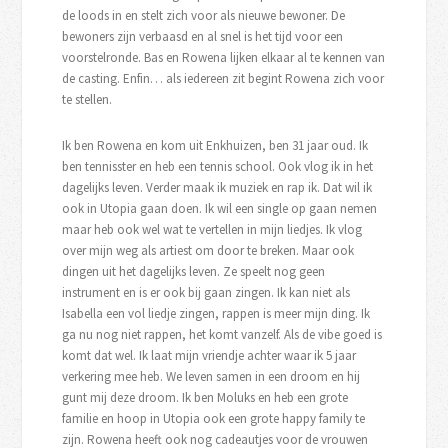
de loods in en stelt zich voor als nieuwe bewoner. De
bewoners zijn verbaasd en al snel is het tijd voor een
voorstelronde. Bas en Rowena lijken elkaar al te kennen van
de casting. Enfin… als iedereen zit begint Rowena zich voor
te stellen.
Ik ben Rowena en kom uit Enkhuizen, ben 31 jaar oud. Ik
ben tennisster en heb een tennis school. Ook vlog ik in het
dagelijks leven. Verder maak ik muziek en rap ik. Dat wil ik
ook in Utopia gaan doen. Ik wil een single op gaan nemen
maar heb ook wel wat te vertellen in mijn liedjes. Ik vlog
over mijn weg als artiest om door te breken. Maar ook
dingen uit het dagelijks leven. Ze speelt nog geen
instrument en is er ook bij gaan zingen. Ik kan niet als
Isabella een vol liedje zingen, rappen is meer mijn ding. Ik
ga nu nog niet rappen, het komt vanzelf. Als de vibe goed is
komt dat wel. Ik laat mijn vriendje achter waar ik 5 jaar
verkering mee heb. We leven samen in een droom en hij
gunt mij deze droom. Ik ben Moluks en heb een grote
familie en hoop in Utopia ook een grote happy family te
zijn. Rowena heeft ook nog cadeautjes voor de vrouwen