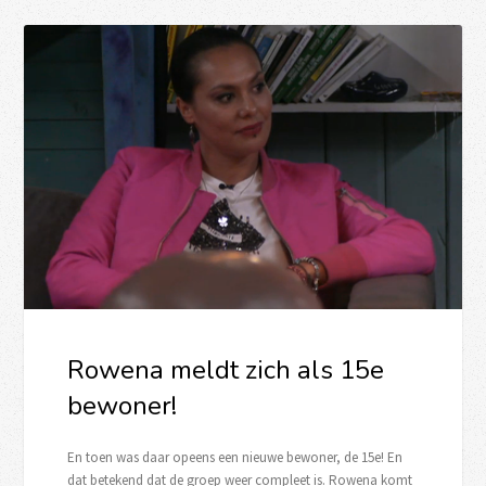
Rowena meldt zich als 15e
bewoner!
En toen was daar opeens een nieuwe bewoner, de 15e! En
dat betekend dat de groep weer compleet is. Rowena komt