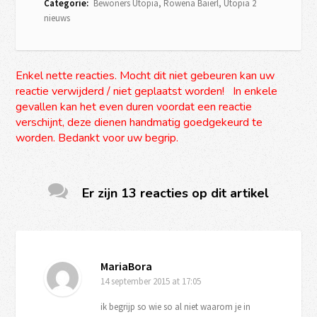
Categorie:
Bewoners Utopia
,
Rowena Baierl
,
Utopia 2
nieuws
Enkel nette reacties. Mocht dit niet gebeuren kan uw
reactie verwijderd / niet geplaatst worden! In enkele
gevallen kan het even duren voordat een reactie
verschijnt, deze dienen handmatig goedgekeurd te
worden. Bedankt voor uw begrip.
Er zijn 13 reacties op dit artikel
MariaBora
14 september 2015
at 17:05
ik begrijp so wie so al niet waarom je in