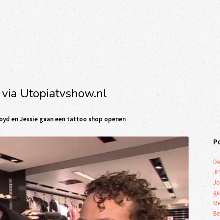
 via Utopiatvshow.nl
yd en Jessie gaan een tattoo shop openen
P
De
JP
Jo
ge
Me
Be