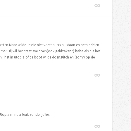
weten.Maar wilde Jessie niet voetballers bij staan en bemiddelen
omt? Hij wil het creatieve doen(ook geldzaken?) haha.Als die het
hij het in utopia of de boot wilde doen.Kitch en (sorry) op de
Utopia minder leuk zonder jullie.