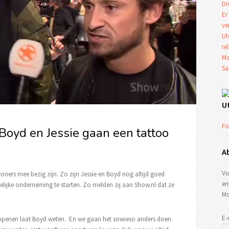
Dr
Er
ve
Ut
re
Ma
Sa
U
Fo
oyd en Jessie gaan een tattoo
A
Vu
oners mee bezig zijn. Zo zijn Jessie en Boyd nog altijd goed
em
elijke onderneming te starten. Zo melden zij aan Show.nl dat ze
Mo
E-
openen laat Boyd weten. En we gaan het sowieso anders doen