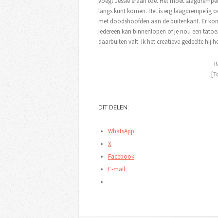
voegt Jessie eraan toe. Het moet laagdrempel
langs kunt komen. Het is erg laagdrempelig
met doodshoofden aan de buitenkant. Er kom
iedereen kan binnenlopen of je nou een tatoea
daarbuiten valt. Ik het creatieve gedeelte hij h
B
[T
DIT DELEN:
WhatsApp
X
Facebook
E-mail