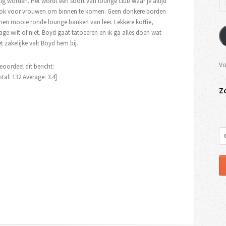
ig worden. Het wordt een soort van lounge club waar je altijd
 ook voor vrouwen om binnen te komen. Geen donkere borden
en mooie ronde lounge banken van leer. Lekkere koffie,
ge wilt of niet. Boyd gaat tatoeëren en ik ga alles doen wat
et zakelijke valt Boyd hem bij.
Vo
eoordeel dit bericht:
otal:
132
Average:
3.4
]
Z