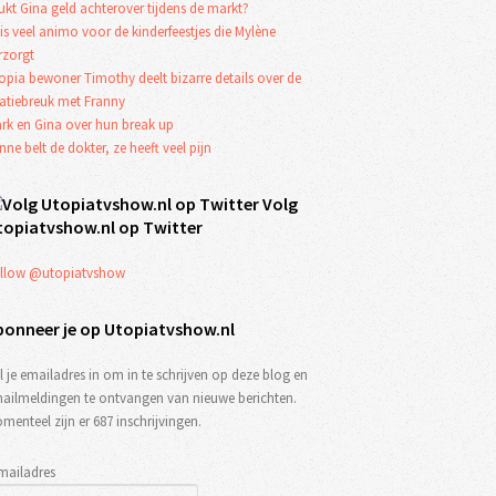
ukt Gina geld achterover tijdens de markt?
 is veel animo voor de kinderfeestjes die Mylène
rzorgt
opia bewoner Timothy deelt bizarre details over de
latiebreuk met Franny
rk en Gina over hun break up
nne belt de dokter, ze heeft veel pijn
Volg
topiatvshow.nl op Twitter
llow @utopiatvshow
bonneer je op Utopiatvshow.nl
l je emailadres in om in te schrijven op deze blog en
ailmeldingen te ontvangen van nieuwe berichten.
menteel zijn er 687 inschrijvingen.
mailadres