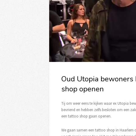
Oud Utopia bewoners B
shop openen
Tij om weer eens te kijken waar ex Utopia bew
bevriend en hebben zelfs besloten om een zak
een tattoo shop gaan openen.
We gaan samen een tattoo shop in Haarlem 