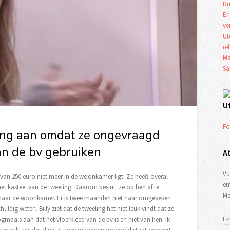
Dr
Er
ve
Ut
re
Ma
Sa
U
Fo
ling aan omdat ze ongevraagd
an de bv gebruiken
A
Vu
d van 250 euro niet meer in de woonkamer ligt. Ze heeft overal
em
et kasteel van de tweeling. Daarom besluit ze op hen af te
Mo
 naar de woonkamer. Er is twee maanden niet naar omgekeken
dig weten. Billy ziet dat de tweeling het niet leuk vindt dat ze
E-
maals aan dat het vloerkleed van de bv is en niet van hen. Ik