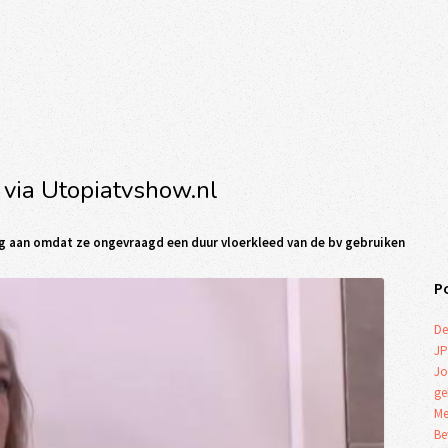
 via Utopiatvshow.nl
ng aan omdat ze ongevraagd een duur vloerkleed van de bv gebruiken
P
De
JP
Jo
ge
Me
Be