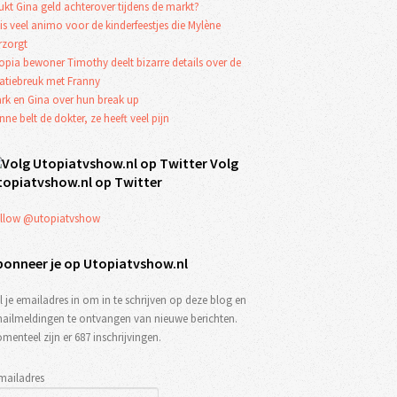
ukt Gina geld achterover tijdens de markt?
 is veel animo voor de kinderfeestjes die Mylène
rzorgt
opia bewoner Timothy deelt bizarre details over de
latiebreuk met Franny
rk en Gina over hun break up
nne belt de dokter, ze heeft veel pijn
Volg
topiatvshow.nl op Twitter
llow @utopiatvshow
bonneer je op Utopiatvshow.nl
l je emailadres in om in te schrijven op deze blog en
ailmeldingen te ontvangen van nieuwe berichten.
menteel zijn er 687 inschrijvingen.
mailadres