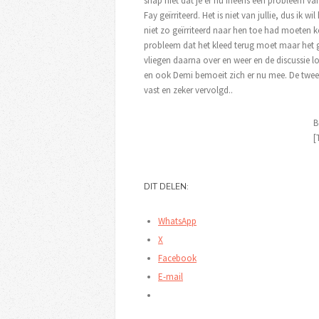
snap niet dat je er nu ineens een probleem v
Fay geïrriteerd. Het is niet van jullie, dus ik wi
niet zo geïrriteerd naar hen toe had moeten
probleem dat het kleed terug moet maar het 
vliegen daarna over en weer en de discussie l
en ook Demi bemoeit zich er nu mee. De twee l
vast en zeker vervolgd..
B
[
DIT DELEN:
WhatsApp
X
Facebook
E-mail