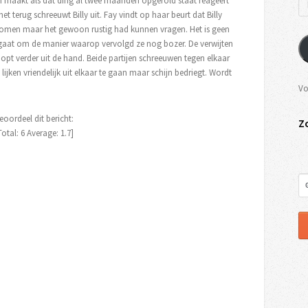
an maakt als dat ding al twee maanden opgerold staat reageert
l het terug schreeuwt Billy uit. Fay vindt op haar beurt dat Billy
 komen maar het gewoon rustig had kunnen vragen. Het is geen
gaat om de manier waarop vervolgd ze nog bozer. De verwijten
oopt verder uit de hand. Beide partijen schreeuwen tegen elkaar
ijken vriendelijk uit elkaar te gaan maar schijn bedriegt. Wordt
Vo
eoordeel dit bericht:
Z
Total:
6
Average:
1.7
]