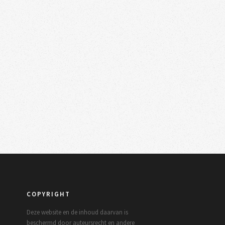
COPYRIGHT
Deze website en de inhoud daarvan is
beschermd door auteursrecht en andere