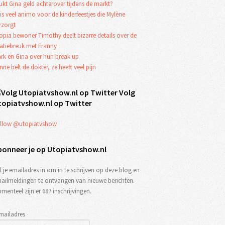
ukt Gina geld achterover tijdens de markt?
 is veel animo voor de kinderfeestjes die Mylène
rzorgt
opia bewoner Timothy deelt bizarre details over de
latiebreuk met Franny
rk en Gina over hun break up
nne belt de dokter, ze heeft veel pijn
Volg
topiatvshow.nl op Twitter
llow @utopiatvshow
bonneer je op Utopiatvshow.nl
l je emailadres in om in te schrijven op deze blog en
ailmeldingen te ontvangen van nieuwe berichten.
menteel zijn er 687 inschrijvingen.
mailadres