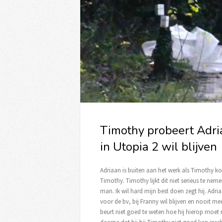
Timothy probeert Adria
in Utopia 2 wil blijven
Adriaan is buiten aan het werk als Timothy ko
Timothy. Timothy lijkt dit niet serieus te nemen
man. Ik wil hard mijn best doen zegt hij. Adria
voor de bv, bij Franny wil blijven en nooit me
beurt niet goed te weten hoe hij hierop moet r