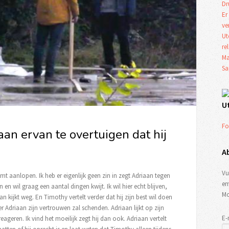
Dr
Er
ve
Ut
re
Ma
Sa
U
Fo
an ervan te overtuigen dat hij
A
Vu
mt aanlopen. Ik heb er eigenlijk geen zin in zegt Adriaan tegen
em
 en wil graag een aantal dingen kwijt. Ik wil hier echt blijven,
Mo
an kijkt weg. En Timothy vertelt verder dat hij zijn best wil doen
er Adriaan zijn vertrouwen zal schenden. Adriaan lijkt op zijn
E-
eageren. Ik vind het moeilijk zegt hij dan ook. Adriaan vertelt