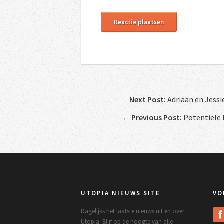
Next Post:
Adriaan en Jessi
←
Previous Post:
Potentiële 
UTOPIA NIEUWS SITE
VO
Dagelijks het laatste nieuws uit en over
Utopia. Blijf op de hoogte van alle