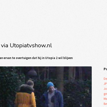
 via Utopiatvshow.nl
 ervan te overtuigen dat hij in Utopia 2 wil blijven
P
De
JP
Jo
ge
Me
Be