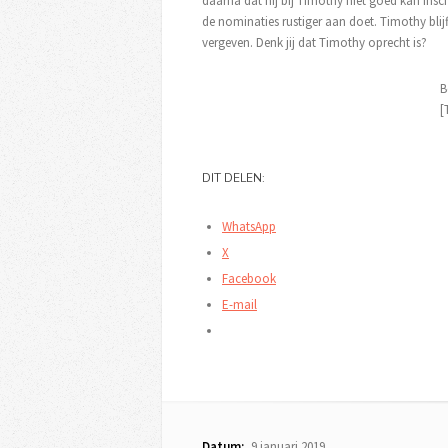
daarna dat hij bij Timothy niet goed kan insch
de nominaties rustiger aan doet. Timothy bli
vergeven. Denk jij dat Timothy oprecht is?
B
[
DIT DELEN:
WhatsApp
X
Facebook
E-mail
Datum:
9 januari 2019