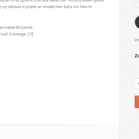
atten of hij oprecht is en laat weten dat Timothy alleen tijdens
jft op Adriaan in praten en smeekt hem bijna om hem te
eoordeel dit bericht:
Total:
6
Average:
2.5
]
Vo
Z