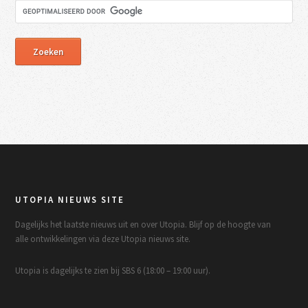
UTOPIA NIEUWS SITE
Dagelijks het laatste nieuws uit en over Utopia. Blijf op de hoogte van
alle ontwikkelingen via deze Utopia nieuws site.
Utopia is dagelijks te zien bij SBS 6 (18:00 – 19:00 uur).