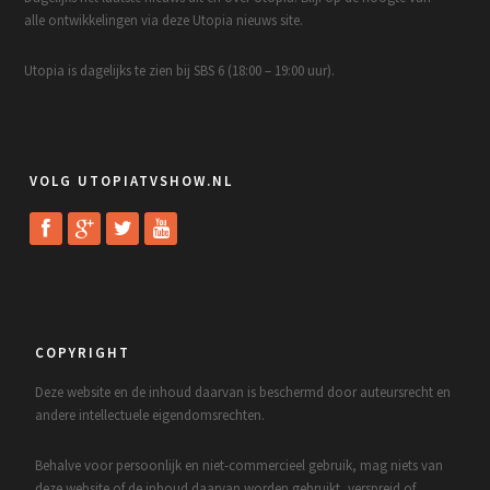
alle ontwikkelingen via deze Utopia nieuws site.
Utopia is dagelijks te zien bij SBS 6 (18:00 – 19:00 uur).
VOLG UTOPIATVSHOW.NL
COPYRIGHT
Deze website en de inhoud daarvan is beschermd door auteursrecht en
andere intellectuele eigendomsrechten.
Behalve voor persoonlijk en niet-commercieel gebruik, mag niets van
deze website of de inhoud daarvan worden gebruikt, verspreid of