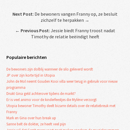
Next Post:
De bewoners vangen Franny op, ze besluit
zichzelf te herpakken →
←
Previous Post:
Jessie biedt Franny troost nadat
Timothy de relatie beëindigt heeft
Populaire berichten
De bewoners zijn dolblij wanneer de silo geleverd wordt
JP over zijn korte tijd in Utopia
John de Mol neemt Gouden Kooi villa weer terug in gebruik voor nieuw
programma
Drukt Gina geld achterover tijdens de markt?
Er is veel animo voor de kinderfeestjes die Mylène verzorgt
Utopia bewoner Timothy deelt bizarre details over de relatiebreuk met
Franny
Mark en Gina over hun break up
Sanne belt de dokter, ze heeft veel pijn