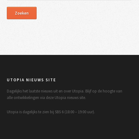
UTOPIA NIEUWS SITE
Dagelijks het laatste nieuws uit en over Utopia. Blijf op de hoogte van
alle ontwikkelingen via deze Utopia nieuws site.
Utopia is dagelijks te zien bij SBS 6 (18:00 – 19:00 uur).