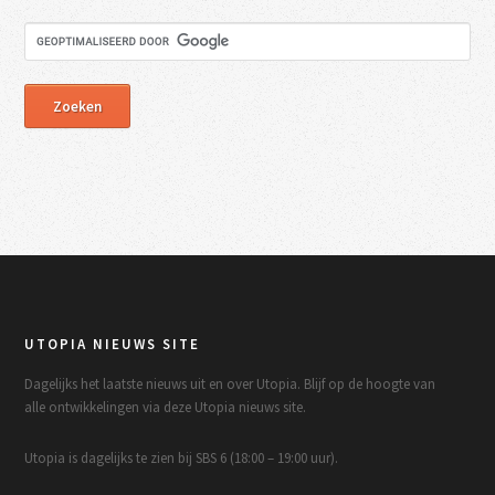
UTOPIA NIEUWS SITE
Dagelijks het laatste nieuws uit en over Utopia. Blijf op de hoogte van
alle ontwikkelingen via deze Utopia nieuws site.
Utopia is dagelijks te zien bij SBS 6 (18:00 – 19:00 uur).