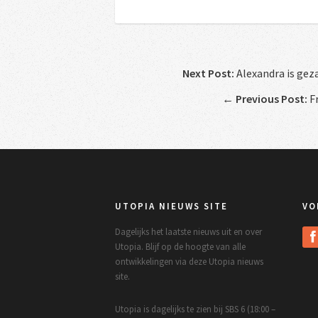
Next Post:
Alexandra is gez
←
Previous Post:
Fr
UTOPIA NIEUWS SITE
VO
Dagelijks het laatste nieuws uit en over
Utopia. Blijf op de hoogte van alle
ontwikkelingen via deze Utopia nieuws
site.
Utopia is dagelijks te zien bij SBS 6 (18:00 –