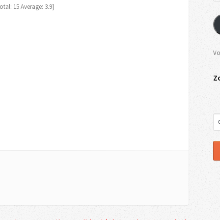
otal:
15
Average:
3.9
]
Vo
Z