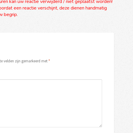
uren kan uw reactie verwijderd / niet geplaatst worden!
ordat een reactie verschijnt, deze dienen handmatig
 begrip.
ste velden zijn gemarkeerd met
*