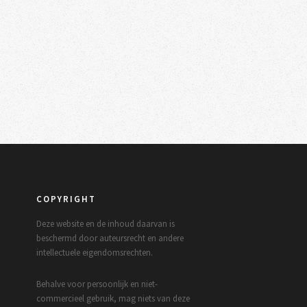
COPYRIGHT
Deze website en de inhoud daarvan is
beschermd door auteursrecht en andere
intellectuele eigendomsrechten.
Behalve voor persoonlijk en niet-
commercieel gebruik, mag niets van deze