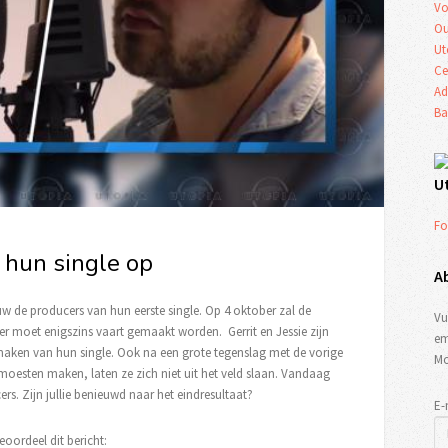
Vo
Ou
Ut
Ce
Ad
Ba
U
Fo
 hun single op
A
 de producers van hun eerste single. Op 4 oktober zal de
Vu
s er moet enigszins vaart gemaakt worden. Gerrit en Jessie zijn
em
 maken van hun single. Ook na een grote tegenslag met de vorige
Mo
oesten maken, laten ze zich niet uit het veld slaan. Vandaag
. Zijn jullie benieuwd naar het eindresultaat?
E-
eoordeel dit bericht: