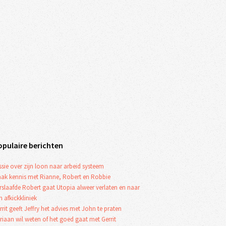
opulaire berichten
ssie over zijn loon naar arbeid systeem
ak kennis met Rianne, Robert en Robbie
rslaafde Robert gaat Utopia alweer verlaten en naar
n afkickkliniek
rrit geeft Jeffry het advies met John te praten
riaan wil weten of het goed gaat met Gerrit