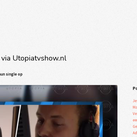
 via Utopiatvshow.nl
hun single op
P
Je
Ma
Ve
ee
Ge
Ad