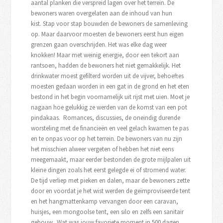
aantal planken die verspreid lagen over het terrein. De
bewoners waren overgelaten aan de inhoud van hun
kist. Stap voor stap bouwden de bewoners de samenleving
op. Maar daarvoor moesten de bewoners eerst hun eigen
grenzen gaan overschrijden. Het was elke dag weer
knokken! Maar met weinig energie, door een tekort aan
rantsoen, hadden de bewoners het niet gemakkelijk. Het
drinkwater moest gefilterd worden uit de vijver, behoeftes
moesten gedaan worden in een gat in de grond en het eten
bestond in het begin voornamelijk uit rijst met uien. Moet je
nagaan hoe gelukkig ze werden van de komst van een pot
pindakaas. Romances, discussies, de oneindig durende
worsteling met de financieën en veel gelach kwamen te pas
en te onpas voor op het terrein. De bewoners van nu zijn
het misschien alweer vergeten of hebben het niet eens
meegemaakt, maar eerder bestonden de grote mijlpalen uit
kleine dingen zoals het eerst gelegde ei of stromend water.
De tijd verliep met pieken en dalen, maar de bewoners zette
door en voordat je het wist werden de geïmproviseerde tent
en het hangmattenkamp vervangen door een caravan,
huisjes, een mongoolse tent, een silo en zelfs een sanitair
gebouw. Wat was jouw favoriete moment in 500 dagen