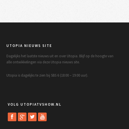
UTOPIA NIEUWS SITE
Dagelijks het laatste nieuws uit en over Utopia. Blijf op de hoogte van
alle ontwikkelingen via deze Utopia nieuws site.
Utopia is dagelijks te zien bij SBS 6 (18:00 – 19:00 uur).
VOLG UTOPIATVSHOW.NL