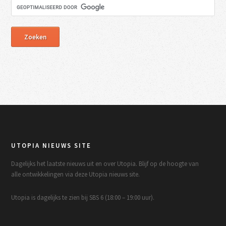
UTOPIA NIEUWS SITE
Dagelijks het laatste nieuws uit en over Utopia. Blijf op de hoogte van
alle ontwikkelingen via deze Utopia nieuws site.
Utopia is dagelijks te zien bij SBS 6 (18:00 – 19:00 uur).