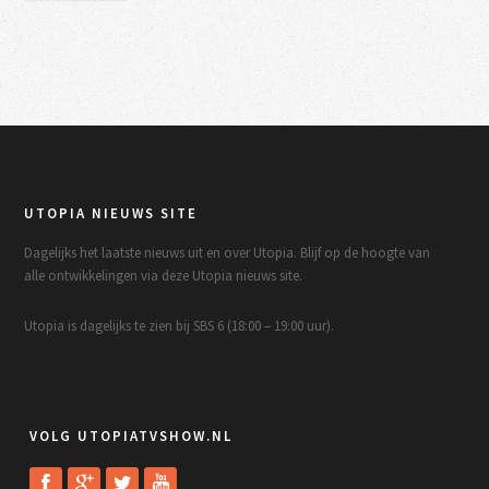
UTOPIA NIEUWS SITE
Dagelijks het laatste nieuws uit en over Utopia. Blijf op de hoogte van
alle ontwikkelingen via deze Utopia nieuws site.
Utopia is dagelijks te zien bij SBS 6 (18:00 – 19:00 uur).
VOLG UTOPIATVSHOW.NL