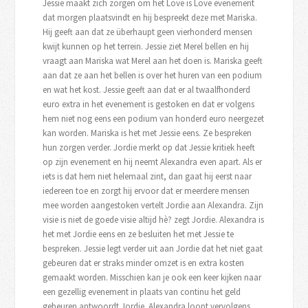
Jessie maakt zich zorgen om het Love is Love evenement
dat morgen plaatsvindt en hij bespreekt deze met Mariska.
Hij geeft aan dat ze überhaupt geen vierhonderd mensen
kwijt kunnen op het terrein. Jessie ziet Merel bellen en hij
vraagt aan Mariska wat Merel aan het doen is. Mariska geeft
aan dat ze aan het bellen is over het huren van een podium
en wat het kost. Jessie geeft aan dat er al twaalfhonderd
euro extra in het evenement is gestoken en dat er volgens
hem niet nog eens een podium van honderd euro neergezet
kan worden. Mariska is het met Jessie eens. Ze bespreken
hun zorgen verder. Jordie merkt op dat Jessie kritiek heeft
op zijn evenement en hij neemt Alexandra even apart. Als er
iets is dat hem niet helemaal zint, dan gaat hij eerst naar
iedereen toe en zorgt hij ervoor dat er meerdere mensen
mee worden aangestoken vertelt Jordie aan Alexandra. Zijn
visie is niet de goede visie altijd hè? zegt Jordie. Alexandra is
het met Jordie eens en ze besluiten het met Jessie te
bespreken. Jessie legt verder uit aan Jordie dat het niet gaat
gebeuren dat er straks minder omzet is en extra kosten
gemaakt worden. Misschien kan je ook een keer kijken naar
een gezellig evenement in plaats van continu het geld
gebeuren antwoordt Jordie. Alexandra loopt vervolgens