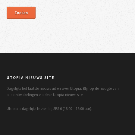
UTOPIA NIEUWS SITE
Dagelijks het laatste nieuws uit en over Utopia. Blijf op de hoogte van
alle ontwikkelingen via deze Utopia nieuws site.
Utopia is dagelijks te zien bij SBS 6 (18:00 – 19:00 uur).