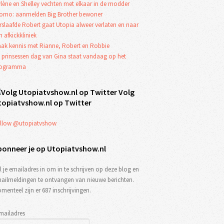
lène en Shelley vechten met elkaar in de modder
omo: aanmelden Big Brother bewoner
rslaafde Robert gaat Utopia alweer verlaten en naar
n afkickkliniek
ak kennis met Rianne, Robert en Robbie
 prinsessen dag van Gina staat vandaag op het
rogramma
Volg
topiatvshow.nl op Twitter
llow @utopiatvshow
bonneer je op Utopiatvshow.nl
l je emailadres in om in te schrijven op deze blog en
ailmeldingen te ontvangen van nieuwe berichten.
menteel zijn er 687 inschrijvingen.
mailadres