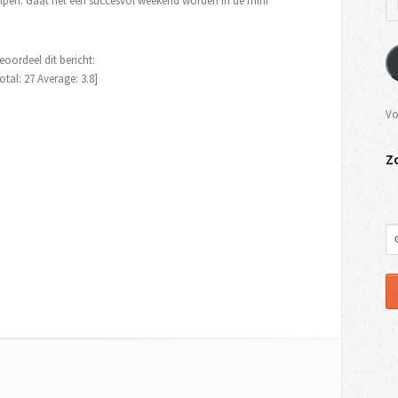
elpen. Gaat het een succesvol weekend worden in de mini
eoordeel dit bericht:
otal:
27
Average:
3.8
]
Vo
Z