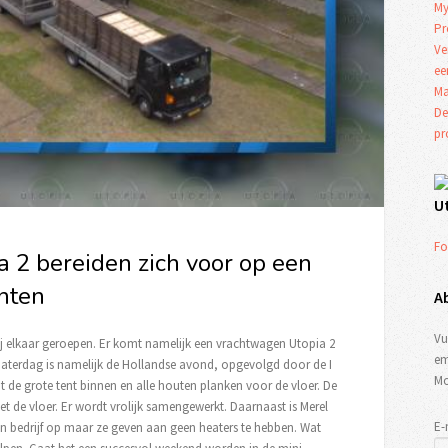
My
Pr
Ve
ee
Ma
De
p
U
Fo
 2 bereiden zich voor op een
nten
A
Vu
bij elkaar geroepen. Er komt namelijk een vrachtwagen Utopia 2
em
 Zaterdag is namelijk de Hollandse avond, opgevolgd door de I
Mo
e grote tent binnen en alle houten planken voor de vloer. De
et de vloer. Er wordt vrolijk samengewerkt. Daarnaast is Merel
E-
en bedrijf op maar ze geven aan geen heaters te hebben. Wat