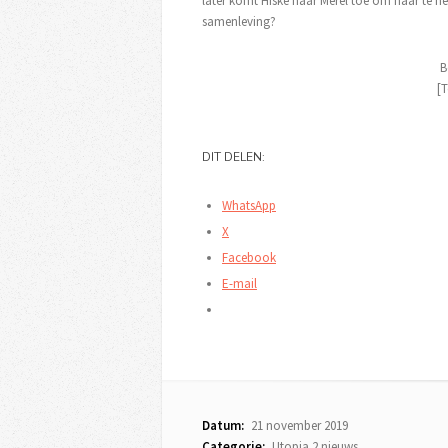
later komt Hiske naar Merel toe om haar te h
samenleving?
B
[T
DIT DELEN:
WhatsApp
X
Facebook
E-mail
Datum:
21 november 2019
Categorie:
Utopia 2 nieuws