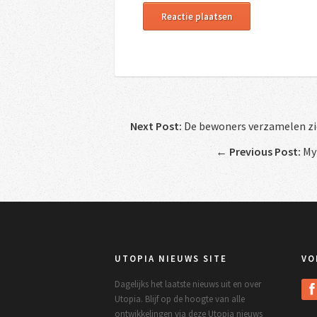
Next Post:
De bewoners verzamelen zic
←
Previous Post:
Myl
UTOPIA NIEUWS SITE
VO
Dagelijks het laatste nieuws uit en over
Utopia. Blijf op de hoogte van alle
ontwikkelingen via deze Utopia nieuws