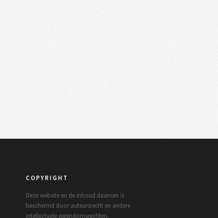
COPYRIGHT
Deze website en de inhoud daarvan is
beschermd door auteursrecht en andere
intellectuele eigendomsrechten.