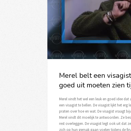
Merel belt een visagis
goed uit moeten zien ti
Merel vindt het wel een leuk en goed idee dat 
een visagist te bellen. De visagist lijkt het erg
praten over hoe en wat. De visagist vraagt bi
Merel vindt dit moeilijk te antwoorden. Ze besl
rest overleggen. De visagist legt ook uit dat 
zich op hun gemak gaan voelen tijdens de fina