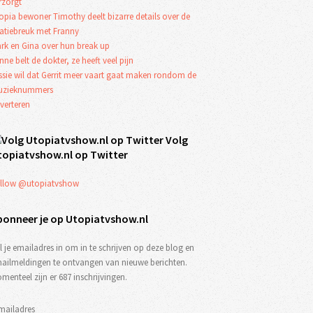
rzorgt
opia bewoner Timothy deelt bizarre details over de
latiebreuk met Franny
rk en Gina over hun break up
nne belt de dokter, ze heeft veel pijn
ssie wil dat Gerrit meer vaart gaat maken rondom de
zieknummers
verteren
Volg
topiatvshow.nl op Twitter
llow @utopiatvshow
bonneer je op Utopiatvshow.nl
l je emailadres in om in te schrijven op deze blog en
ailmeldingen te ontvangen van nieuwe berichten.
menteel zijn er 687 inschrijvingen.
mailadres