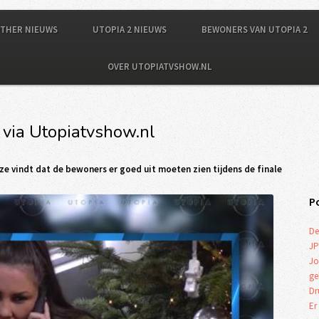
OTHER NIEUWS
UTOPIA 2 NIEUWS
BEWONERS VAN UTOPIA 2
OVER UTOPIATVSHOW.NL
 via Utopiatvshow.nl
 ze vindt dat de bewoners er goed uit moeten zien tijdens de finale
P
De
JP
Jo
ge
Dr
Er