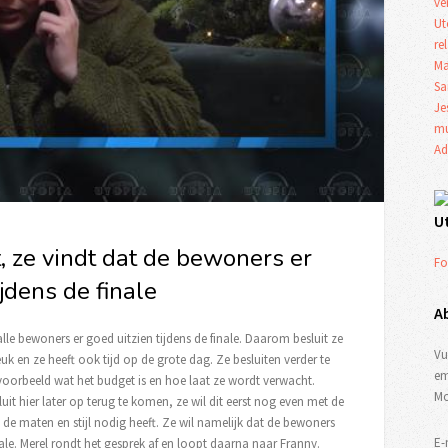
ve
Ut
re
Ma
Sa
Je
mu
Ad
U
t, ze vindt dat de bewoners er
Fo
jdens de finale
A
alle bewoners er goed uitzien tijdens de finale. Daarom besluit ze
Vu
 leuk en ze heeft ook tijd op de grote dag. Ze besluiten verder te
em
jvoorbeeld wat het budget is en hoe laat ze wordt verwacht.
Mo
uit hier later op terug te komen, ze wil dit eerst nog even met de
ze de maten en stijl nodig heeft. Ze wil namelijk dat de bewoners
E-
le. Merel rondt het gesprek af en loopt daarna naar Franny.