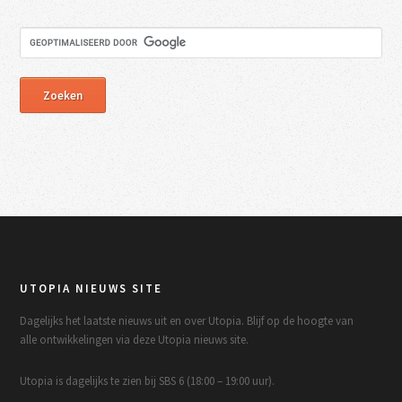
UTOPIA NIEUWS SITE
Dagelijks het laatste nieuws uit en over Utopia. Blijf op de hoogte van
alle ontwikkelingen via deze Utopia nieuws site.
Utopia is dagelijks te zien bij SBS 6 (18:00 – 19:00 uur).