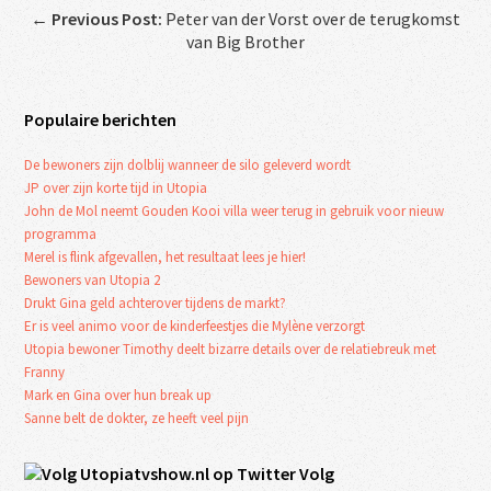
←
Previous Post:
Peter van der Vorst over de terugkomst
van Big Brother
Populaire berichten
De bewoners zijn dolblij wanneer de silo geleverd wordt
JP over zijn korte tijd in Utopia
John de Mol neemt Gouden Kooi villa weer terug in gebruik voor nieuw
programma
Merel is flink afgevallen, het resultaat lees je hier!
Bewoners van Utopia 2
Drukt Gina geld achterover tijdens de markt?
Er is veel animo voor de kinderfeestjes die Mylène verzorgt
Utopia bewoner Timothy deelt bizarre details over de relatiebreuk met
Franny
Mark en Gina over hun break up
Sanne belt de dokter, ze heeft veel pijn
Volg