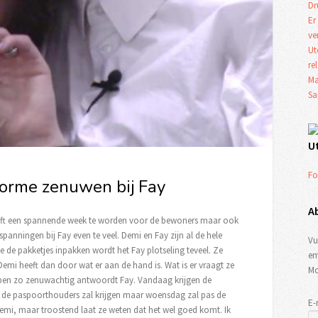
Dr
Er
ve
Ut
re
Ma
Sa
U
Fo
norme zenuwen bij Fay
A
ft een spannende week te worden voor de bewoners maar ook
anningen bij Fay even te veel. Demi en Fay zijn al de hele
Vu
e de pakketjes inpakken wordt het Fay plotseling teveel. Ze
em
Demi heeft dan door wat er aan de hand is. Wat is er vraagt ze
Mo
k ben zo zenuwachtig antwoordt Fay. Vandaag krijgen de
n de paspoorthouders zal krijgen maar woensdag zal pas de
E-
emi, maar troostend laat ze weten dat het wel goed komt. Ik