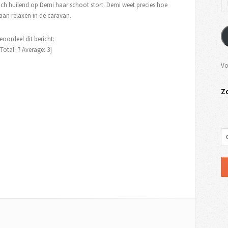
 zich huilend op Demi haar schoot stort. Demi weet precies hoe
gaan relaxen in de caravan.
eoordeel dit bericht:
[Total:
7
Average:
3
]
Vo
Z