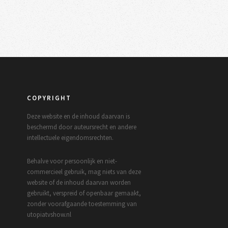
COPYRIGHT
Deze website en de inhoud daarvan is
beschermd door auteursrecht en andere
intellectuele eigendomsrechten.
Behalve voor persoonlijk en niet-
commercieel gebruik, mag niets van deze
website of de inhoud daarvan worden
gebruikt, verspreid of openbaar gemaakt,
zonder voorafgaande toestemming van
utopiatvshow.nl