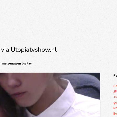
 via Utopiatvshow.nl
orme zenuwen bij Fay
P
De
JP
Jo
ge
Me
Be