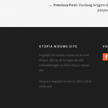
←
Previous Post:
Vandaag krijgen d
paspo
UTOPIA NIEUWS SITE
VO
Dagelijks het laatste nieuws uit en over
Utopia. Blijf op de hoogte van alle
ontwikkelingen via deze Utopia nieuws
site.
Utopia is dagelijks te zien bij SBS 6 (18:00 –
19:00 uur).