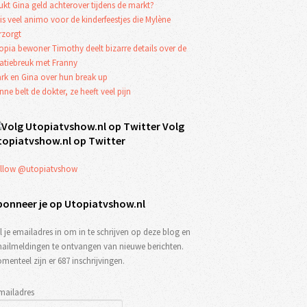
ukt Gina geld achterover tijdens de markt?
 is veel animo voor de kinderfeestjes die Mylène
rzorgt
opia bewoner Timothy deelt bizarre details over de
latiebreuk met Franny
rk en Gina over hun break up
nne belt de dokter, ze heeft veel pijn
Volg
topiatvshow.nl op Twitter
llow @utopiatvshow
bonneer je op Utopiatvshow.nl
l je emailadres in om in te schrijven op deze blog en
ailmeldingen te ontvangen van nieuwe berichten.
menteel zijn er 687 inschrijvingen.
mailadres