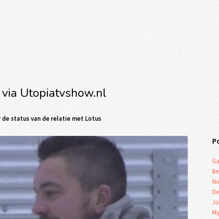
 via Utopiatvshow.nl
 de status van de relatie met Lotus
P
Ga
Be
Ni
De
Jo
My