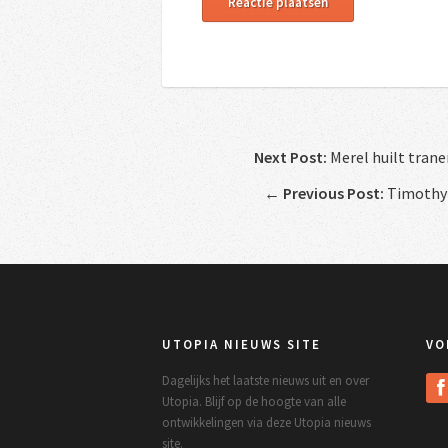
Next Post:
Merel huilt tran
←
Previous Post:
Timothy 
UTOPIA NIEUWS SITE
VO
Dagelijks het laatste nieuws uit en over
Utopia. Blijf op de hoogte van alle
ontwikkelingen via deze Utopia nieuws
site.