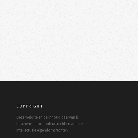
COPYRIGHT
Deze website en de inhoud daarvan is
beschermd door auteursrecht en andere
intellectuele eigendomsrechten.