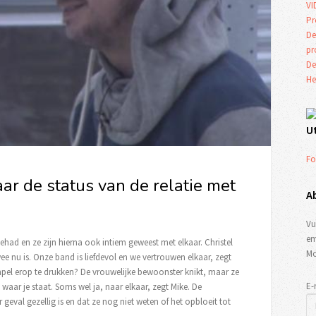
VI
Pr
De
p
De
He
U
Fo
aar de status van de relatie met
A
Vu
em
had en ze zijn hierna ook intiem geweest met elkaar. Christel
Mo
ee nu is. Onze band is liefdevol en we vertrouwen elkaar, zegt
mpel erop te drukken? De vrouwelijke bewoonster knikt, maar ze
E-
 waar je staat. Soms wel ja, naar elkaar, zegt Mike. De
 geval gezellig is en dat ze nog niet weten of het opbloeit tot