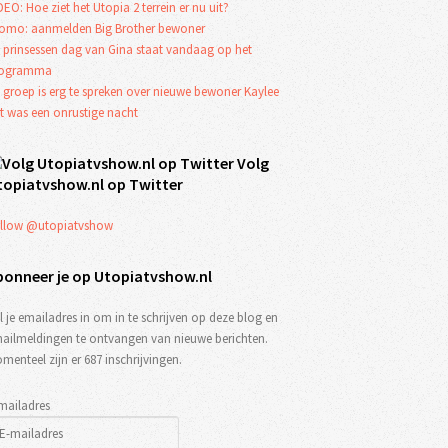
DEO: Hoe ziet het Utopia 2 terrein er nu uit?
omo: aanmelden Big Brother bewoner
 prinsessen dag van Gina staat vandaag op het
rogramma
 groep is erg te spreken over nieuwe bewoner Kaylee
t was een onrustige nacht
Volg
topiatvshow.nl op Twitter
llow @utopiatvshow
bonneer je op Utopiatvshow.nl
l je emailadres in om in te schrijven op deze blog en
ailmeldingen te ontvangen van nieuwe berichten.
menteel zijn er 687 inschrijvingen.
mailadres