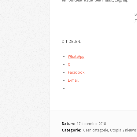
een officiële relatie. Geen haast, zegt hij.
B
[T
DIT DELEN:
WhatsApp
X
Facebook
E-mail
Datum:
17 december 2018
Categorie:
Geen categorie
,
Utopia 2 nieuws