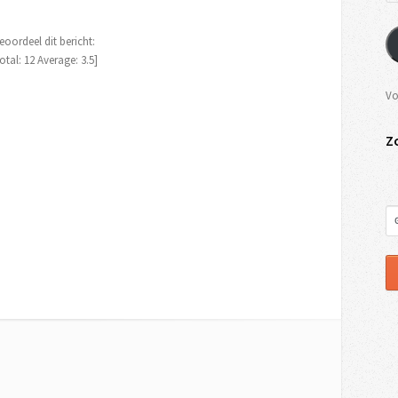
eoordeel dit bericht:
otal:
12
Average:
3.5
]
Vo
Z