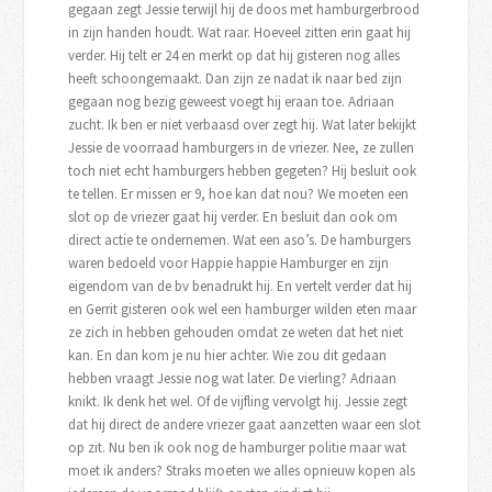
gegaan zegt Jessie terwijl hij de doos met hamburgerbrood
in zijn handen houdt. Wat raar. Hoeveel zitten erin gaat hij
verder. Hij telt er 24 en merkt op dat hij gisteren nog alles
heeft schoongemaakt. Dan zijn ze nadat ik naar bed zijn
gegaan nog bezig geweest voegt hij eraan toe. Adriaan
zucht. Ik ben er niet verbaasd over zegt hij. Wat later bekijkt
Jessie de voorraad hamburgers in de vriezer. Nee, ze zullen
toch niet echt hamburgers hebben gegeten? Hij besluit ook
te tellen. Er missen er 9, hoe kan dat nou? We moeten een
slot op de vriezer gaat hij verder. En besluit dan ook om
direct actie te ondernemen. Wat een aso’s. De hamburgers
waren bedoeld voor Happie happie Hamburger en zijn
eigendom van de bv benadrukt hij. En vertelt verder dat hij
en Gerrit gisteren ook wel een hamburger wilden eten maar
ze zich in hebben gehouden omdat ze weten dat het niet
kan. En dan kom je nu hier achter. Wie zou dit gedaan
hebben vraagt Jessie nog wat later. De vierling? Adriaan
knikt. Ik denk het wel. Of de vijfling vervolgt hij. Jessie zegt
dat hij direct de andere vriezer gaat aanzetten waar een slot
op zit. Nu ben ik ook nog de hamburger politie maar wat
moet ik anders? Straks moeten we alles opnieuw kopen als