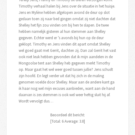
Timothy verhaal halen bij Jens over de situatie in het huisje.
Jens en Mylène hebben afgelopen avond de deur op slot
gedaan toen zij naar bed gingen omdat zij niet dachten dat
Shelley het fijn zou vinden om bij hen te slapen. De twee
hebben namelijk gisteren al hun stemmen aan Shelley
gegeven. Echter werd er ’s avonds bij hun op de deur
geklopt. Timothy en Jens vinden dit apart omdat Shelley
wel goed gaat met Gerrit, dachten zij. Dan zal Gerrit het vast
ook niet leuk hebben gevonden dat ik mijn aandelen in de
Mongoolse tent aan Shelley heb gegeven merkt Timothy
op. Maar gaat het wel weer goed tussen jullie? Jens schudt
zijn hoofd. En legt verder uit dat hij zich in de maling
genomen voelde door Shelley. Maar aan de andere kant ga
ik haar nog wel mijn excuses aanbieden, want aan de hand
daarvan is zes stemmen is ook wel weer heftig sluit hij af.
Wordt vervolgt dus…
Beoordeel dit bericht:
[Total:
6
Average:
3.8
]