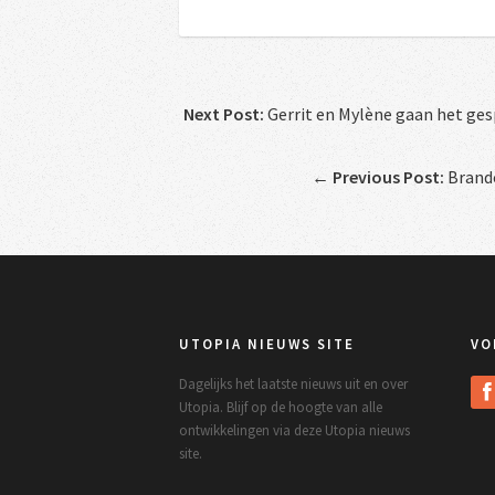
Next Post:
Gerrit en Mylène gaan het ge
←
Previous Post:
Brando
UTOPIA NIEUWS SITE
VO
Dagelijks het laatste nieuws uit en over
Utopia. Blijf op de hoogte van alle
ontwikkelingen via deze Utopia nieuws
site.