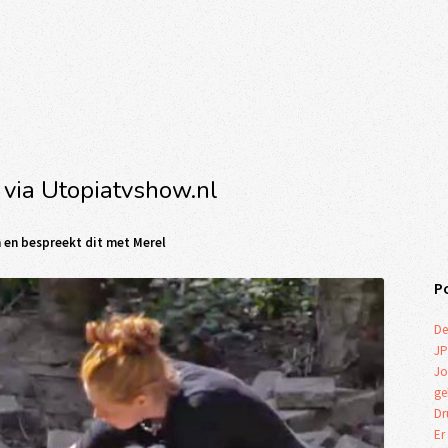
 via Utopiatvshow.nl
m en bespreekt dit met Merel
P
De
JP
Jo
ge
Dr
Er