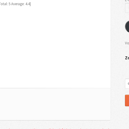
Total:
5
Average:
4.4
]
Vo
Z