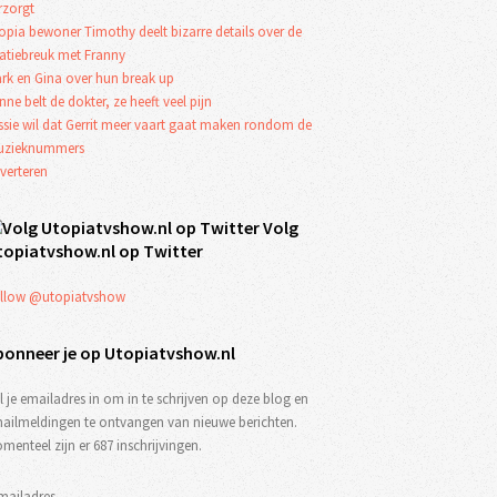
rzorgt
opia bewoner Timothy deelt bizarre details over de
latiebreuk met Franny
rk en Gina over hun break up
nne belt de dokter, ze heeft veel pijn
ssie wil dat Gerrit meer vaart gaat maken rondom de
zieknummers
verteren
Volg
topiatvshow.nl op Twitter
llow @utopiatvshow
bonneer je op Utopiatvshow.nl
l je emailadres in om in te schrijven op deze blog en
ailmeldingen te ontvangen van nieuwe berichten.
menteel zijn er 687 inschrijvingen.
mailadres