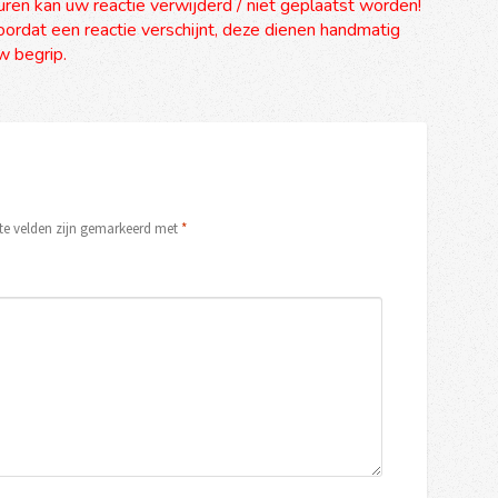
uren kan uw reactie verwijderd / niet geplaatst worden!
ordat een reactie verschijnt, deze dienen handmatig
 begrip.
ste velden zijn gemarkeerd met
*