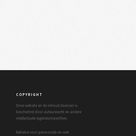
COPYRIGHT
Deze website en de inhoud daarvan is
beschermd door auteursrecht en andere
intellectuele eigendomsrechten.
Behalve voor persoonlijk en niet-