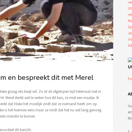
ve
Ut
re
Ma
Sa
Je
mu
Ad
U
hum en bespreekt dit met Merel
Fo
ske graag iets kwijt wil. Ze zit de afgelopen tijd helemaal niet in
A
. Merel denkt wel te weten hoe dit kan, ze mist een maatje. Ik
denkt dat Hiske het moeilijk vindt dat ze niemand heeft om op
Vu
ske is het hiermee eens maar ze vindt dat het nu wel lang genoeg
em
este vriendin te komen.
Mo
eoordeel dit bericht:
E-