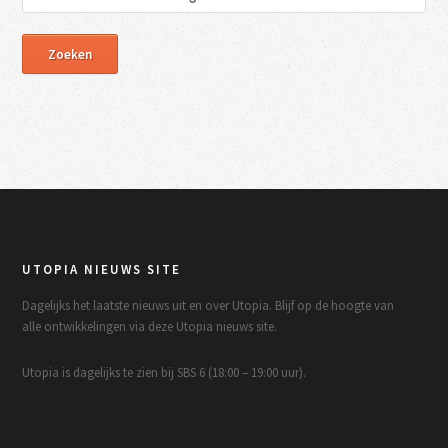
UTOPIA NIEUWS SITE
Dagelijks het laatste nieuws uit en over Utopia. Blijf op de hoogte van
alle ontwikkelingen via deze Utopia nieuws site.
Utopia is dagelijks te zien bij SBS 6 (18:00 – 19:00 uur).