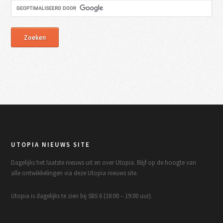
UTOPIA NIEUWS SITE
Dagelijks het laatste nieuws uit en over Utopia. Blijf op de hoogte van
alle ontwikkelingen via deze Utopia nieuws site.
Utopia is dagelijks te zien bij SBS 6 (18:00 – 19:00 uur).