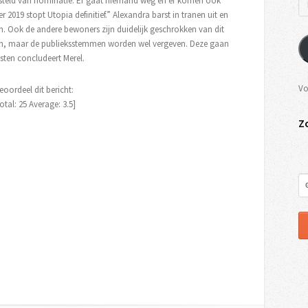
rijgesteld van nominatie. Er gaat niemand weg en er komen ook
19 stopt Utopia definitief.” Alexandra barst in tranen uit en
n. Ook de andere bewoners zijn duidelijk geschrokken van dit
aan, maar de publieksstemmen worden wel vergeven. Deze gaan
isten concludeert Merel.
Vo
eoordeel dit bericht:
otal:
25
Average:
3.5
]
Z