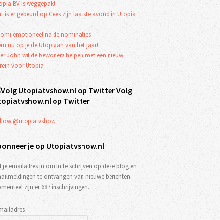
opia BV is weggepakt
t is er gebeurd op Cees zijn laatste avond in Utopia
omi emotioneel na de nominaties
em nu op je de Utopiaan van het jaar!
er John wil de bewoners helpen met een nieuw
rrein voor Utopia
Volg
topiatvshow.nl op Twitter
llow @utopiatvshow
bonneer je op Utopiatvshow.nl
l je emailadres in om in te schrijven op deze blog en
ailmeldingen te ontvangen van nieuwe berichten.
menteel zijn er 687 inschrijvingen.
mailadres