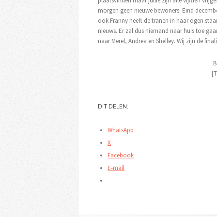
plaatsvinden maar jullie zijn alle vijftien v
morgen geen nieuwe bewoners. Eind december 20
ook Franny heeft de tranen in haar ogen staa
nieuws. Er zal dus niemand naar huis toe g
naar Merel, Andrea en Shelley. Wij zijn de final
B
[T
DIT DELEN:
WhatsApp
X
Facebook
E-mail