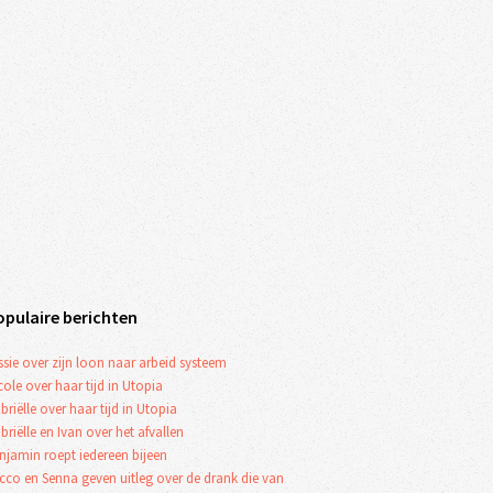
opulaire berichten
ssie over zijn loon naar arbeid systeem
cole over haar tijd in Utopia
briëlle over haar tijd in Utopia
briëlle en Ivan over het afvallen
njamin roept iedereen bijeen
cco en Senna geven uitleg over de drank die van