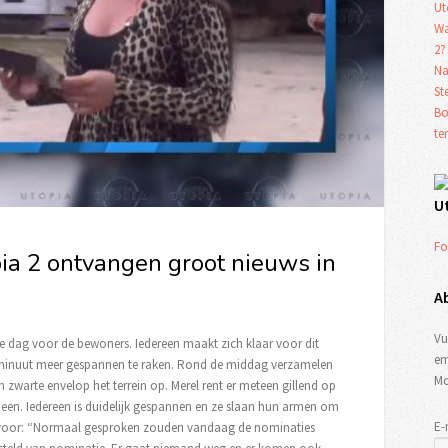
Ut
Wa
2?
Na
St
Bo
te
U
Fo
a 2 ontvangen groot nieuws in
A
Vu
 dag voor de bewoners. Iedereen maakt zich klaar voor dit
em
minuut meer gespannen te raken. Rond de middag verzamelen
Mo
 zwarte envelop het terrein op. Merel rent er meteen gillend op
een. Iedereen is duidelijk gespannen en ze slaan hun armen om
E-
de voor: “Normaal gesproken zouden vandaag de nominaties