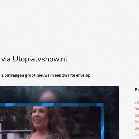
 via Utopiatvshow.nl
 2 ontvangen groot nieuws in een zwarte envelop
P
Je
Ni
Ga
Ga
Be
Ja