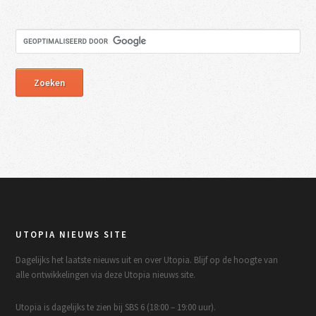
UTOPIA NIEUWS SITE
Dagelijks het laatste nieuws uit en over Utopia. Blijf op de hoogte van
alle ontwikkelingen via deze Utopia nieuws site.
Utopia is dagelijks te zien bij SBS 6 (18:00 – 19:00 uur).