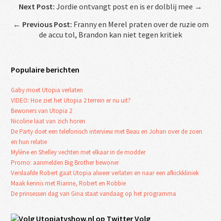
Next Post:
Jordie ontvangt post en is er dolblij mee →
←
Previous Post:
Franny en Merel praten over de ruzie om
de accu tol, Brandon kan niet tegen kritiek
Populaire berichten
Gaby moet Utopia verlaten
VIDEO: Hoe ziet het Utopia 2 terrein er nu uit?
Bewoners van Utopia 2
Nicoline laat van zich horen
De Party doet een telefonisch interview met Beau en Johan over de zoen
en hun relatie
Mylène en Shelley vechten met elkaar in de modder
Promo: aanmelden Big Brother bewoner
Verslaafde Robert gaat Utopia alweer verlaten en naar een afkickkliniek
Maak kennis met Rianne, Robert en Robbie
De prinsessen dag van Gina staat vandaag op het programma
Volg