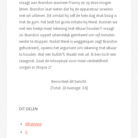
vraagt aan Brandon wanneer Franny en zij deze mogen
lenen. Brandon laat weten dat hij de apparatuur sowieso
niet wil uitlenen. Dit omdat hij zelf de hele dag druk bezig is
met de gym. Het leidt tot grote irritatie bij Merel. Kunnen we
niet een beetje meer rekening met elkaar houden?! vraagt
ze. Brandon oppert uiteindelijk geïrriteerd om vijf minuten
eerder te stoppen. Nadat Merel is weggelopen zegt Brandon
gefrustreerd, opeens het argument om rekening met elkaar
te houden. Wat een bullsh*t. Maakt niet uit. Ik ben toch een
rasegoïst. Gaat de inloopkast voor meer verdeeldheid
zorgen in Utopia 2?
Beoordeel dit bericht:
[Total:
18
Average:
3.6
]
DIT DELEN:
WhatsApp
X