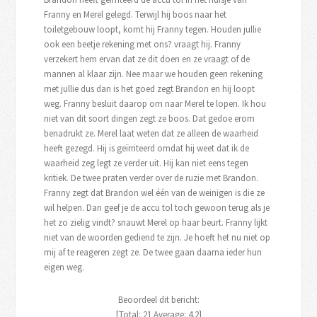
Franny en Merel gelegd. Terwijl hij boos naar het
toiletgebouw loopt, komt hij Franny tegen. Houden jullie
ook een beetje rekening met ons? vraagt hij. Franny
verzekert hem ervan dat ze dit doen en ze vraagt of de
mannen al klaar zijn. Nee maar we houden geen rekening
met jullie dus dan is het goed zegt Brandon en hij loopt
weg. Franny besluit daarop om naar Merel te lopen. Ik hou
niet van dit soort dingen zegt ze boos. Dat gedoe erom
benadrukt ze. Merel laat weten dat ze alleen de waarheid
heeft gezegd. Hij is geïrriteerd omdat hij weet dat ik de
waarheid zeg legt ze verder uit. Hij kan niet eens tegen
kritiek. De twee praten verder over de ruzie met Brandon.
Franny zegt dat Brandon wel één van de weinigen is die ze
wil helpen. Dan geef je de accu tol toch gewoon terug als je
het zo zielig vindt? snauwt Merel op haar beurt. Franny lijkt
niet van de woorden gediend te zijn. Je hoeft het nu niet op
mij af te reageren zegt ze. De twee gaan daarna ieder hun
eigen weg.
Beoordeel dit bericht:
[Total:
21
Average:
4.2
]