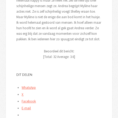
helemaal happy is maar ze heeft het zelf de hele tijd over
schijnheilige mensen zegt ze. Andrea begrijpt Mylène haar
acties niet. Ze is zelf schijnheilig voegt Shelley eraan toe.
Maar Mylène is niet de enige die aan bod komt in het huisje.
Ik word helemaal gestoord van mensen. Ik hoef alleen maar
hun hoofd te zien en ik word al gek gaat Andrea verder. Ze
was erg blij dat ze vandaag momenten voor zichzelf kon
pakken. Ik ben iedereen hier zo spuugzat eindigt ze tot slot.
Beoordeel dit bericht:
[Total:
32
Average:
3.6
]
DIT DELEN:
WhatsApp
X
Facebook
E-mail