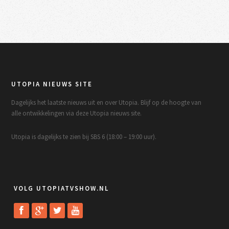
UTOPIA NIEUWS SITE
Dagelijks het laatste nieuws uit en over Utopia. Blijf op de hoogte van
alle ontwikkelingen via deze Utopia nieuws site.
Utopia is dagelijks te zien bij SBS 6 (18:00 – 19:00 uur).
VOLG UTOPIATVSHOW.NL