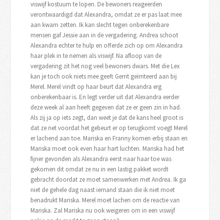
viswijf kostuum te lopen. De bewoners reageerden
verontwaardigd dat Alexandra, omdat ze er pas laat mee
aan kwam zetten. Ik kan slecht tegen onberekenbare
mensen gaf Jessie aan in de vergadering. Andrea schoot
Alexandra echter te hulp en offerde zich op om Alexandra
haar plek in te nemen als viswijf. Na afloop van de
vergadering zit het nog veel bewoners dwars. Met die Lex
kan je toch ook niets mee geeft Gerrit geïrriteerd aan bij
Merel. Merel vindt op haar beurt dat Alexandra erg
onberekenbaar is. En legt verder uit dat Alexandra eerder
deze week al aan heeft gegeven dat ze er geen zin in had.
Als zij ja op iets zegt, dan weet je dat de kans heel groot is
dat ze net voordat het gebeurt er op terugkomt voegt Merel
er lachend aan toe. Mariska en Franny komen erbij staan en
Mariska moet ook even haar hart luchten. Mariska had het
fijner gevonden als Alexandra eerst naar haar toe was
gekomen dit omdat ze nu in een lastig pakket wordt
gebracht doordat ze moet samenwerken met Andrea. Ik ga
niet de gehele dag naast iemand staan die ik niet moet
benadrukt Mariska. Merel moet lachen om de reactie van
Mariska. Zal Mariska nu ook weigeren om in een viswijf