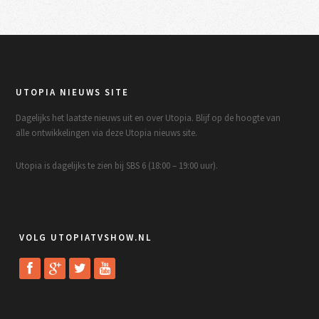
UTOPIA NIEUWS SITE
Dagelijks het laatste nieuws uit en over Utopia. Blijf op de hoogte van
alle ontwikkelingen via deze Utopia nieuws site.
Utopia is dagelijks te zien bij SBS 6 (18:00 – 19:00 uur).
VOLG UTOPIATVSHOW.NL