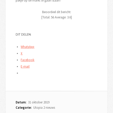
pakje op de markt te gaan staan?
Beoordeel dit bericht:
[Total:
56
Average:
3.6
]
DIT DELEN:
WhatsApp
X
Facebook
E-mail
Datum:
31 oktober 2019
Categorie:
Utopia 2 nieuws