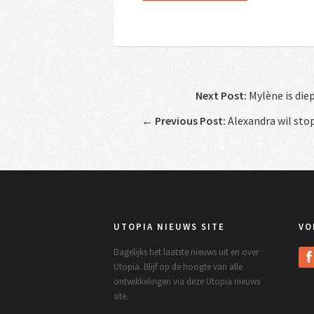
Next Post:
Mylène is die
←
Previous Post:
Alexandra wil sto
UTOPIA NIEUWS SITE
VO
Dagelijks het laatste nieuws uit en over
Utopia. Blijf op de hoogte van alle
ontwikkelingen via deze Utopia nieuws
site.