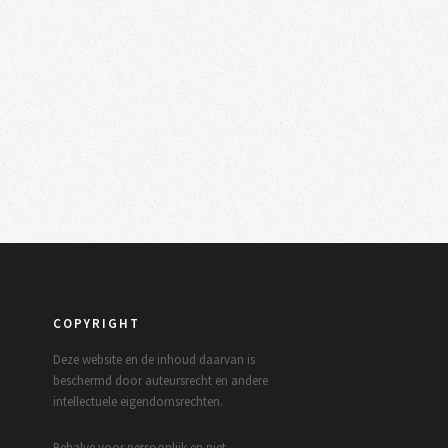
COPYRIGHT
Deze website en de inhoud daarvan is
beschermd door auteursrecht en andere
intellectuele eigendomsrechten.
Behalve voor persoonlijk en niet-