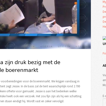
My
Pr
De
p
De
He
U
Fo
a zijn druk bezig met de
A
de boerenmarkt
Vu
em
 de voorbereidingen voor de boerenmarkt. We krijgen vandaag in
Mo
ent zegt Jessie. In de basis zal de tent waarschijnlijk rond 2.700
kere offerte voor gemaakt. Jessie is aan het bedenken welke
E-
ke heeft ook een verzoek. Het zou fijn zijn als hij een schatting
n staan eindigt hij. Wordt vast en zeker vervolgd.