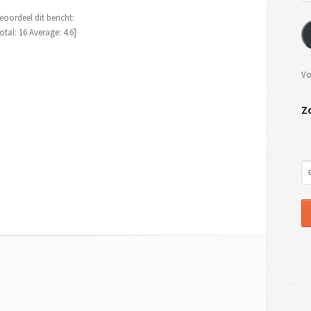
eoordeel dit bericht:
otal:
16
Average:
4.6
]
Vo
Z