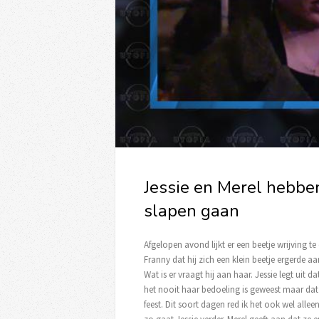
Jessie en Merel hebbe
slapen gaan
Afgelopen avond lijkt er een beetje wrijving te
Franny dat hij zich een klein beetje ergerde aa
Wat is er vraagt hij aan haar. Jessie legt uit d
het nooit haar bedoeling is geweest maar da
feest. Dit soort dagen red ik het ook wel alle