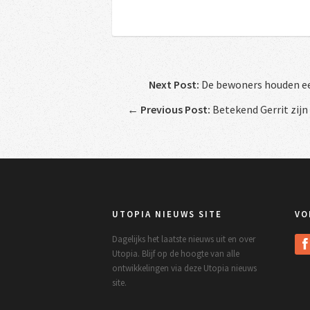
Next Post:
De bewoners houden een 
←
Previous Post:
Betekend Gerrit zijn
UTOPIA NIEUWS SITE
VO
Dagelijks het laatste nieuws uit en over
Utopia. Blijf op de hoogte van alle
ontwikkelingen via deze Utopia nieuws
site.