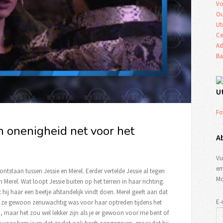
Vo
Ou
Ut
Ce
Ad
Ba
U
Fo
n onenigheid net voor het
A
Vu
em
 ontstaan tussen Jessie en Merel. Eerder vertelde Jessie al tegen
Mo
n Merel. Wat loopt Jessie buiten op het terrein in haar richting.
at hij haar een beetje afstandelijk vindt doen. Merel geeft aan dat
E-
t ze gewoon zenuwachtig was voor haar optreden tijdens het
en, maar het zou wel lekker zijn als je er gewoon voor me bent of