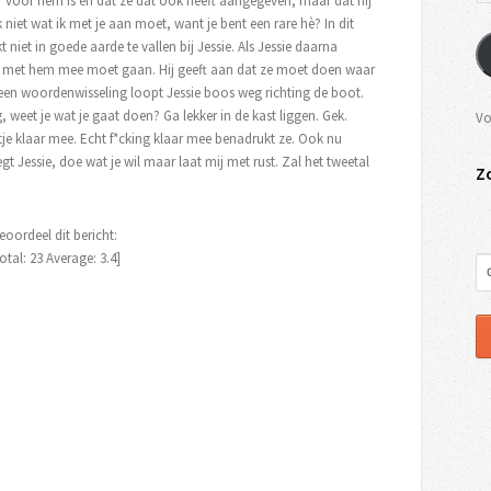
 er voor hem is en dat ze dat ook heeft aangegeven, maar dat hij
niet wat ik met je aan moet, want je bent een rare hè? In dit
kt niet in goede aarde te vallen bij Jessie. Als Jessie daarna
ze met hem mee moet gaan. Hij geeft aan dat ze moet doen waar
Na een woordenwisseling loopt Jessie boos weg richting de boot.
, weet je wat je gaat doen? Ga lekker in de kast liggen. Gek.
Vo
tje klaar mee. Echt f*cking klaar mee benadrukt ze. Ook nu
gt Jessie, doe wat je wil maar laat mij met rust. Zal het tweetal
Z
eoordeel dit bericht:
otal:
23
Average:
3.4
]