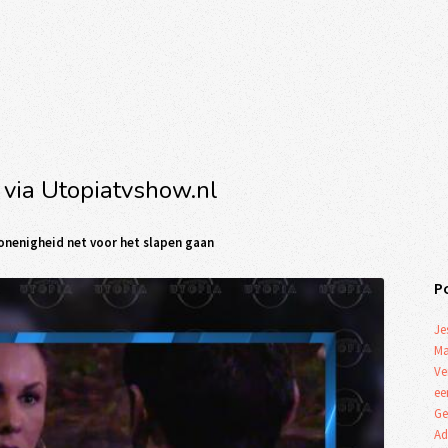
 via Utopiatvshow.nl
onenigheid net voor het slapen gaan
P
Je
Ma
Ve
ee
Ge
Ad