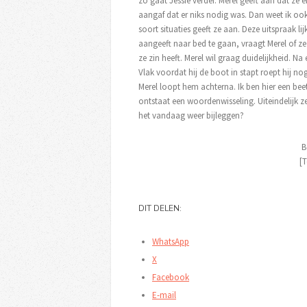
zo gaat Jessie verder. Merel geeft aan dat ze
aangaf dat er niks nodig was. Dan weet ik ook 
soort situaties geeft ze aan. Deze uitspraak lij
aangeeft naar bed te gaan, vraagt Merel of 
ze zin heeft. Merel wil graag duidelijkheid. 
Vlak voordat hij de boot in stapt roept hij nog
Merel loopt hem achterna. Ik ben hier een bee
ontstaat een woordenwisseling. Uiteindelijk ze
het vandaag weer bijleggen?
B
[T
DIT DELEN:
WhatsApp
X
Facebook
E-mail