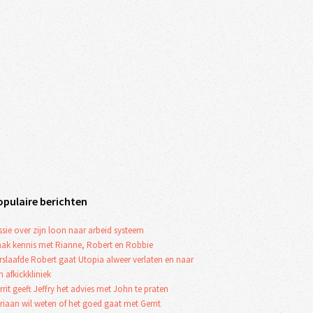
opulaire berichten
ssie over zijn loon naar arbeid systeem
ak kennis met Rianne, Robert en Robbie
rslaafde Robert gaat Utopia alweer verlaten en naar
n afkickkliniek
rrit geeft Jeffry het advies met John te praten
riaan wil weten of het goed gaat met Gerrit