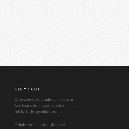
COPYRIGHT
Deze website en de inhoud daarvan is
beschermd door auteursrecht en andere
intellectuele eigendomsrechten.
Behalve voor persoonlijk en niet-