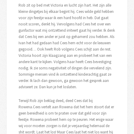
Rob zit op bed met Victoria en lucht zijn hart. Het zijn alle
kleine dingetjes bij elkaar begint hij. Cees wilde geld hebben
voor zijn feestje waar ik een hard hoofd in heb. Dat gaat
nooit scoren, denkt hij. Vervolgens had Cees het over een
gunfactor wat mij ontzettend irriteert gaat hij verder. Ik denk
dat Cees bij een ander er juist op gehamerd zou hebben. Als
Ivan het had gedaan had Cees hem echt voor de leeuwen
gegooid… Ook heeft Rob volgens Cees schijt aan de rest.
Victoria hoort zijn klaagzang aan en probeert het van een
andere kant te kijken. Volgens haar heeft Cees bevestiging
nodig. Ik zie soms negativiteit of dingen die vervelend zijn.
Sommige mensen vind ik ontzettend kinderachtig gaat ze
verder. Ik lach dan gewoon, ga gewoon het gesprek aan
adviseert ze. Dan kun je het loslaten.
Terwijl Rob zijn beklag deed, deed Cees dat bij
Rowena.Cees vertelt aan Rowena dat het hem stoort dat er
geen bereidheid is om te praten over dat geld voor zijn
feestje. Rowena probeert hem op te peuren. Het enige waar
wij voor moeten zorgen is dat je verjaardag helemaal de
shit wordt. Laat het los! Maar Cees laat het niet los want hij