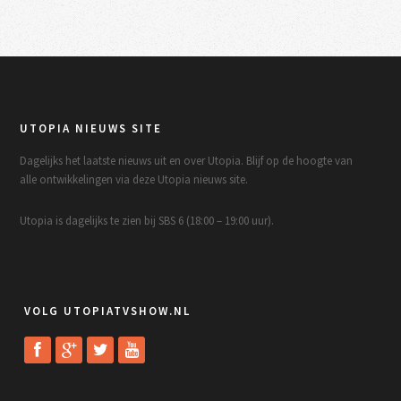
UTOPIA NIEUWS SITE
Dagelijks het laatste nieuws uit en over Utopia. Blijf op de hoogte van
alle ontwikkelingen via deze Utopia nieuws site.
Utopia is dagelijks te zien bij SBS 6 (18:00 – 19:00 uur).
VOLG UTOPIATVSHOW.NL