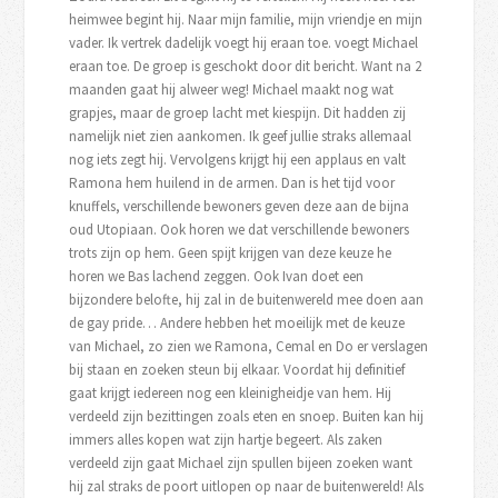
heimwee begint hij. Naar mijn familie, mijn vriendje en mijn
vader. Ik vertrek dadelijk voegt hij eraan toe. voegt Michael
eraan toe. De groep is geschokt door dit bericht. Want na 2
maanden gaat hij alweer weg! Michael maakt nog wat
grapjes, maar de groep lacht met kiespijn. Dit hadden zij
namelijk niet zien aankomen. Ik geef jullie straks allemaal
nog iets zegt hij. Vervolgens krijgt hij een applaus en valt
Ramona hem huilend in de armen. Dan is het tijd voor
knuffels, verschillende bewoners geven deze aan de bijna
oud Utopiaan. Ook horen we dat verschillende bewoners
trots zijn op hem. Geen spijt krijgen van deze keuze he
horen we Bas lachend zeggen. Ook Ivan doet een
bijzondere belofte, hij zal in de buitenwereld mee doen aan
de gay pride… Andere hebben het moeilijk met de keuze
van Michael, zo zien we Ramona, Cemal en Do er verslagen
bij staan en zoeken steun bij elkaar. Voordat hij definitief
gaat krijgt iedereen nog een kleinigheidje van hem. Hij
verdeeld zijn bezittingen zoals eten en snoep. Buiten kan hij
immers alles kopen wat zijn hartje begeert. Als zaken
verdeeld zijn gaat Michael zijn spullen bijeen zoeken want
hij zal straks de poort uitlopen op naar de buitenwereld! Als