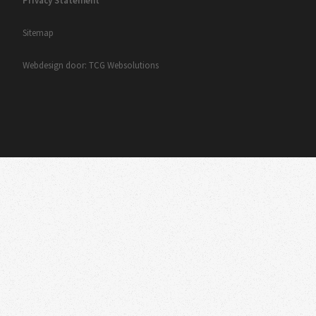
Privacy Statement
Sitemap
Webdesign door: TCG Websolutions