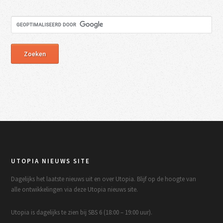
UTOPIA NIEUWS SITE
Dagelijks het laatste nieuws uit en over Utopia. Blijf op de hoogte van
alle ontwikkelingen via deze Utopia nieuws site.
Utopia is dagelijks te zien bij SBS 6 (18:00 – 19:00 uur).