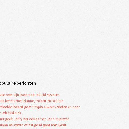
opulaire berichten
ssie over zijn loon naar arbeid systeem
ak kennis met Rianne, Robert en Robbie
rslaafde Robert gaat Utopia alweer verlaten en naar
n afkickkliniek
rrit geeft Jeffry het advies met John te praten
riaan wil weten of het goed gaat met Gerrit