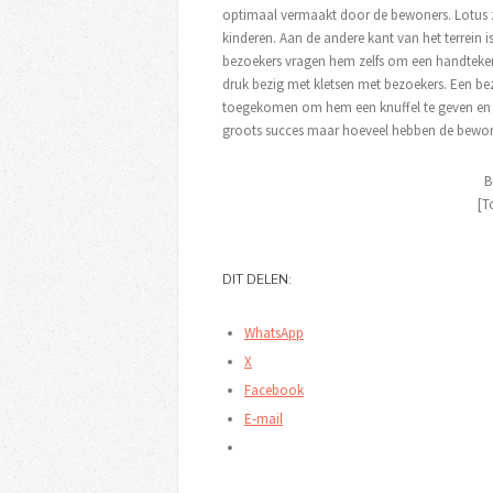
optimaal vermaakt door de bewoners. Lotus zi
kinderen. Aan de andere kant van het terrein i
bezoekers vragen hem zelfs om een handtekeni
druk bezig met kletsen met bezoekers. Een bez
toegekomen om hem een knuffel te geven en d
groots succes maar hoeveel hebben de bewon
B
[T
DIT DELEN:
WhatsApp
X
Facebook
E-mail