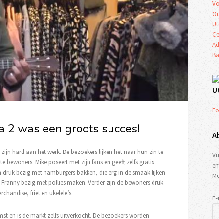
Vo
Ou
Ut
Ce
Ad
Ba
U
Fo
a 2 was een groots succes!
A
zijn hard aan het werk. De bezoekers lijken het naar hun zin te
Vu
 bewoners. Mike poseert met zijn fans en geeft zelfs gratis
em
n druk bezig met hamburgers bakken, die erg in de smaak lijken
Mo
is Franny bezig met pollies maken. Verder zijn de bewoners druk
chandise, friet en ukelele’s.
E-
st en is de markt zelfs uitverkocht. De bezoekers worden