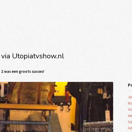
 via Utopiatvshow.nl
 2 was een groots succes!
P
Je
Ma
Ve
ee
Ge
Ad