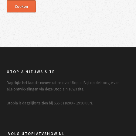
UTOPIA NIEUWS SITE
Dagelijks het laatste nieuws uit en over Utopia. Blijf op de hoogte van
alle ontwikkelingen via deze Utopia nieuws site.
Utopia is dagelijks te zien bij SBS 6 (18:00 – 19:00 uur).
VOLG UTOPIATVSHOW.NL