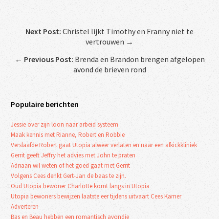
Next Post:
Christel lijkt Timothy en Franny niet te
vertrouwen →
←
Previous Post:
Brenda en Brandon brengen afgelopen
avond de brieven rond
Populaire berichten
Jessie over zijn loon naar arbeid systeem
Maak kennis met Rianne, Robert en Robbie
Verslaafde Robert gaat Utopia alweer verlaten en naar een afkickkliniek
Gerrit geeft Jeffry het advies met John te praten
Adriaan wil weten of het goed gaat met Gerrit
Volgens Cees denkt Gert-Jan de baas te zijn.
Oud Utopia bewoner Charlotte komt langs in Utopia
Utopia bewoners bewijzen laatste eer tijdens uitvaart Cees Kamer
Adverteren
Bas en Beau hebben een romantisch avondje