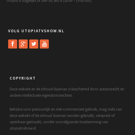
Utopia is dagelijks te zien bij SBS 6 (18:00 – 19:00 uur).
VOLG UTOPIATVSHOW.NL
COPYRIGHT
Deze website en de inhoud daarvan is beschermd door auteursrecht en
andere intellectuele eigendomsrechten.
Behalve voor persoonlijk en niet-commercieel gebruik, mag niets van
deze website of de inhoud daarvan worden gebruikt, verspreid of
openbaar gemaakt, zonder voorafgaande toestemming van
utopiatvshow.nl