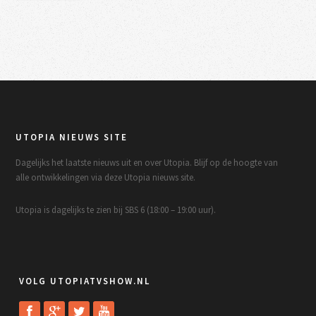
UTOPIA NIEUWS SITE
Dagelijks het laatste nieuws uit en over Utopia. Blijf op de hoogte van
alle ontwikkelingen via deze Utopia nieuws site.
Utopia is dagelijks te zien bij SBS 6 (18:00 – 19:00 uur).
VOLG UTOPIATVSHOW.NL