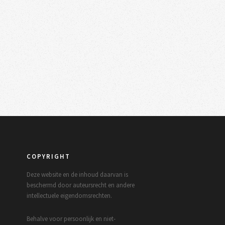
COPYRIGHT
Deze website en de inhoud daarvan is
beschermd door auteursrecht en andere
intellectuele eigendomsrechten.
Behalve voor persoonlijk en niet-