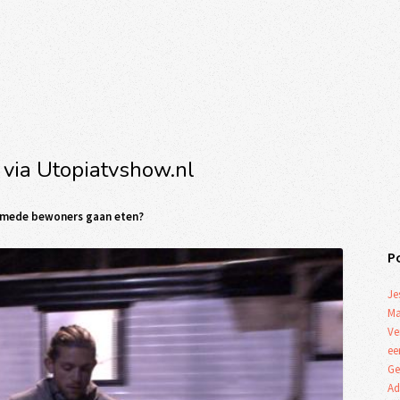
 via Utopiatvshow.nl
jn mede bewoners gaan eten?
P
Je
Ma
Ve
ee
Ge
Ad