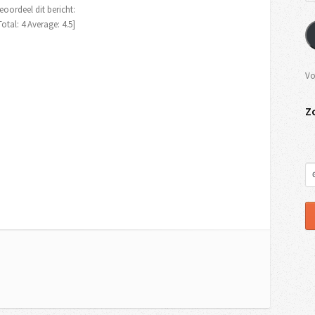
eoordeel dit bericht:
Total:
4
Average:
4.5
]
Vo
Z