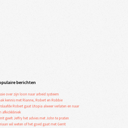
opulaire berichten
ssie over zijn loon naar arbeid systeem
ak kennis met Rianne, Robert en Robbie
rslaafde Robert gaat Utopia alweer verlaten en naar
n afkickkliniek
rrit geeft Jeffry het advies met John te praten
riaan wil weten of het goed gaat met Gerrit