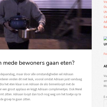
Vo
Ou
Ut
Ce
Ad
Ba
U
Fo
ijn mede bewoners gaan eten?
A
udejaarsdag, maar door alle omstandigheden wil Adriaan
Vu
deren vinden dit niet leuk, vooral omdat Adriaan juist vandaag
em
ra het eten klaar is en Adriaan de silo binnenloopt met de
Mo
r een groot applaus en krijgt Adriaan complimentjes. Ook Merel
 komt zitten. Adriaan loopt dan toch nog weg om het toetje op te
E-
 de groep te gaan zitten.