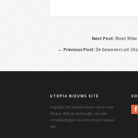
Next Post:
Moet Mike 
←
Previous Post:
De bewoners uit Utop
UTOPIA NIEUWS SITE
VO
Dagelijks het laatste nieuws uit en over
Utopia. Blijf op de hoogte van alle
ontwikkelingen via deze Utopia nieuws
site.