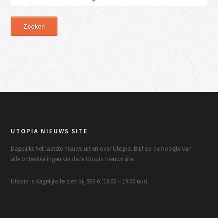
UTOPIA NIEUWS SITE
Dagelijks het laatste nieuws uit en over Utopia. Blijf op de hoogte van
alle ontwikkelingen via deze Utopia nieuws site.
Utopia is dagelijks te zien bij SBS 6 (18:00 – 19:00 uur).