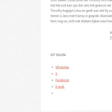
voor steken. Lotus vindt dat Timothy zich ni
dat het ook kan zijn dat Jens het gewoon wil 
Timothy begrijpt Lotus en geeft aan dat hij o
terrein is Jens met Franny in gesprek. Wanne
hem nog na, echt niet stiekem kijken naar he
B
[
DIT DELEN:
WhatsApp
X
Facebook
E-mail