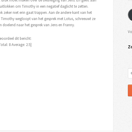
et druk moet maken over de bedreiging van Jens. En geeft aan
uitlokken om Timothy in een negatief daglicht te zetten.
ok zeker niet erin gaat trappen. Aan de andere kant van het
er Timothy wegloopt van het gesprek met Lotus, schreeuwt ze
m doelend naar het gesprek van Jens en Franny.
Vo
eoordeel dit bericht:
Total:
8
Average:
2.5
]
Z