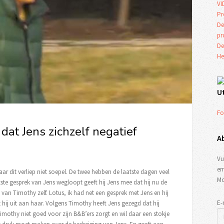
VI
Pr
De
p
De
He
U
Fo
dat Jens zichzelf negatief
A
Vu
em
r dit verliep niet soepel. De twee hebben de laatste dagen veel
Mo
ste gesprek van Jens wegloopt geeft hij Jens mee dat hij nu de
 van Timothy zelf. Lotus, ik had net een gesprek met Jens en hij
E-
 hij uit aan haar. Volgens Timothy heeft Jens gezegd dat hij
imothy niet goed voor zijn B&B’ers zorgt en wil daar een stokje