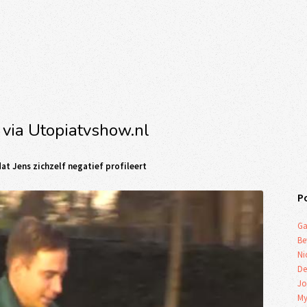
 via Utopiatvshow.nl
at Jens zichzelf negatief profileert
P
Ga
Be
Ni
De
Jo
My