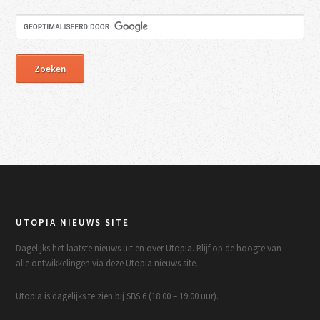
UTOPIA NIEUWS SITE
Dagelijks het laatste nieuws uit en over Utopia. Blijf op de hoogte van
alle ontwikkelingen via deze Utopia nieuws site.
Utopia is dagelijks te zien bij SBS 6 (18:00 – 19:00 uur).