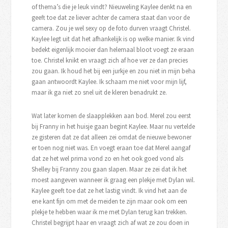
of thema’s die je leuk vindt? Nieuweling Kaylee denkt na en
geeft toe dat ze liever achter de camera staat dan voor de
camera. Zou je wel sexy op de foto durven vraagt Christel.
Kaylee legt uit dat het afhankelijk is op welke manier. Ik vind
bedekt eigenlijk mooier dan helemaal bloot voegt ze eraan
toe. Christel knikt en vraagt zich af hoe ver ze dan precies
zou gaan. Ik houd het bij een jurkje en zou niet in mijn beha
gaan antwoordt Kaylee. Ik schaam me niet voor mijn lijf,
maar ik ga niet zo snel uit de kleren benadrukt ze.
Wat later komen de slaapplekken aan bod. Merel zou eerst
bij Franny in het huisje gaan begint Kaylee. Maar nu vertelde
ze gisteren dat ze dat alleen zei omdat de nieuwe bewoner
er toen nog niet was. En voegt eraan toe dat Merel aangaf
dat ze het wel prima vond zo en het ook goed vond als
Shelley bij Franny zou gaan slapen. Maar ze zei dat ik het
moest aangeven wanneer ik graag een plekje met Dylan wil.
Kaylee geeft toe dat ze het lastig vindt. Ik vind het aan de
ene kant fijn om met de meiden te zijn maar ook om een
plekje te hebben waar ik me met Dylan terug kan trekken.
Christel begrijpt haar en vraagt zich af wat ze zou doen in