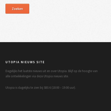
UTOPIA NIEUWS SITE
Dagelijks het laatste nieuws uit en over Utopia. Blijf op de hoogte van
alle ontwikkelingen via deze Utopia nieuws site.
Utopia is dagelijks te zien bij SBS 6 (18:00 – 19:00 uur).