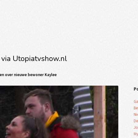
 via Utopiatvshow.nl
ken over nieuwe bewoner Kaylee
P
Ga
Be
Ni
De
Jo
My