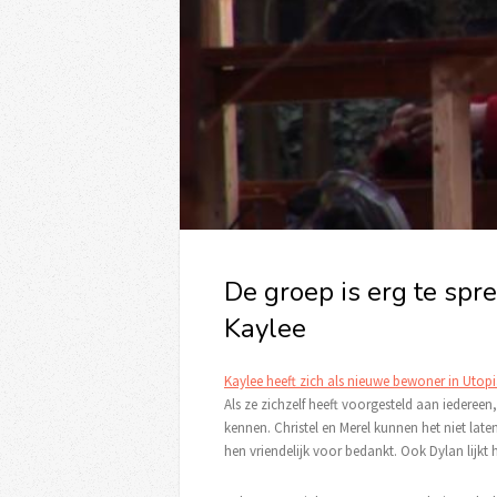
De groep is erg te sp
Kaylee
Kaylee heeft zich als nieuwe bewoner in Utop
Als ze zichzelf heeft voorgesteld aan iederee
kennen. Christel en Merel kunnen het niet lat
hen vriendelijk voor bedankt. Ook Dylan lijkt h