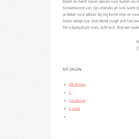
Dylan en Gerrit lopen samen naar buiten als de 
binnenkomst van zijn vriendin en ook Gerrit lij
je lekker voor elkaar. Bij mij komt mijn ex naar
Dylan eerlijk toe. Ook Merel voegt zich toe aan
Dit is fantastisch man, echt kick. Wat een leuk
B
[
DIT DELEN:
WhatsApp
X
Facebook
E-mail