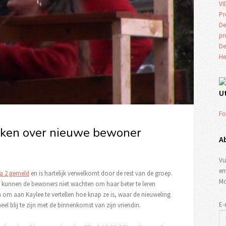
VI
Pr
De
p
De
He
U
Fo
reken over nieuwe bewoner
A
Vu
em
ia 2 gemeld
en is hartelijk verwelkomt door de rest van de groep.
Mo
n, kunnen de bewoners niet wachten om haar beter te leren
en om aan Kaylee te vertellen hoe knap ze is, waar de nieuweling
E-
eel blij te zijn met de binnenkomst van zijn vriendin.