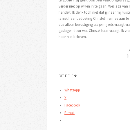
te gooien. Jij geeft ook best vaak ongevraagd
verder niet op willen in te gaan. Wel is ze van
handelt. Ik denk toch niet dat jij naar mij luis
is niet haar bedoeling Christel hiermee aan te v
dus alleen bevestiging als je mij iets vraagt v
geslagen door wat Christel haar vraagt. Ik vraa
haar niet beloven.
B
[T
DIT DELEN:
WhatsApp
X
Facebook
E-mail