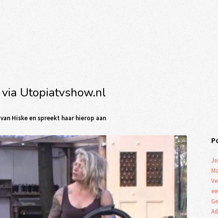
 via Utopiatvshow.nl
 van Hiske en spreekt haar hierop aan
P
Je
Ma
Ve
ee
Ge
Ad