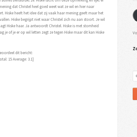
 advies benadrukt ze. Hiske lacht om deze opmerking en lijkt er
 mening dat Christel heel goed weet wat ze wil en hier naar
tert. Hiske heeft het idee dat zij vaak haar mening geeft maar het
allen. Hiske begrijpt niet waar Christel zich nu aan stoort. Je wil
raagt Hiske haar. Ja antwoordt Christel. Hiske is met stomheid
g je of je er op wil letten zegt ze tegen Hiske maar dit kan Hiske
Vo
Z
eoordeel dit bericht:
otal:
15
Average:
3.1
]