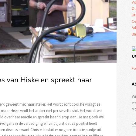
Vo
Ou
Ut
Ce
Ad
Ba
U
Fo
es van Hiske en spreekt haar
A
Vu
em
erk geweest met haar atelier. Het wordt echt cool hè vraagt ze
Mo
 maar Hiske vindt het atelier niet per se vette shit. Het wordt wel
steld over haar reactie en spreekt haar hierop aan. Je mag ook wel
E-
rvolgens in de verdediging en vindt juist dat ze positief heeft
een discussie want Christel besluit er nog een irritatie puntje uit