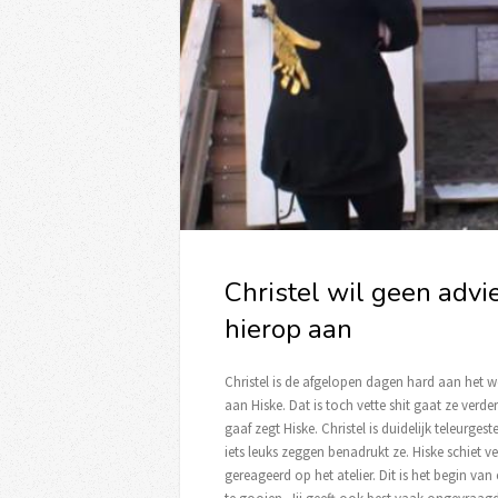
Christel wil geen advi
hierop aan
Christel is de afgelopen dagen hard aan het w
aan Hiske. Dat is toch vette shit gaat ze verder
gaaf zegt Hiske. Christel is duidelijk teleurge
iets leuks zeggen benadrukt ze. Hiske schiet ve
gereageerd op het atelier. Dit is het begin van 