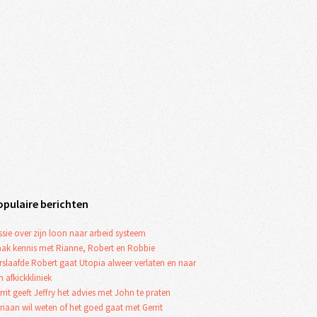
opulaire berichten
ssie over zijn loon naar arbeid systeem
ak kennis met Rianne, Robert en Robbie
rslaafde Robert gaat Utopia alweer verlaten en naar
n afkickkliniek
rrit geeft Jeffry het advies met John te praten
riaan wil weten of het goed gaat met Gerrit