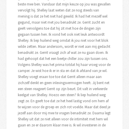
beste mee ben. Vandaar dat mijn keuze op jou was gevallen
vervolgt hij. Shelley laat weten dat ze nog steeds van
mening is dat ze het niet had gewild. Ik had het mezelf wel
gegund, maar niet met jou benadrukt ze. Gerrit zucht en
geeft vervolgens toe dat hij zit met hoe de dingen zijn
gegaan tussen hen. Ik vond het ook niet leuk antwoordt
Shelley. Ik liep huilend weg omdat ik jou niet voor het blok
wilde zetten. Maar andersom, wordt er niet aan mij gedacht
benadrukt ze. Gerrit vraagt zich af wat ze nu gaan doen. Ik
had gehoopt dat het een beetje chiller zou zijn tussen ons.
Volgens Shelley was het prima totdat hij haar vroeg voor de
camper. Je wist hoe ik er in sta en dat ik afstand van je wil.
Shelley voegt eraan toe toe dat Gerrit alleen maar aan
zichzelf denkt en geen inlevingsvermogen heeft. Jij bent net
een steen reageert Gerrit op zijn beurt. Dit valt in verkeerde
keelgat van Shelley. Hoezo een steen? Ik liep huilend weg
zegt ze. En geeft toe dat ze het heel lastig vond om hem af
te wijzen voor de groep en zich rot voelde. Maar dat deed je
jezelf aan door mij mee te vragen benadrukt ze. Daarna legt
Shelley uit dat ze niet alleen voor de intimiteit met hem wil
gaan en ze er daarom klaar mee is. Ik wil investeren in de