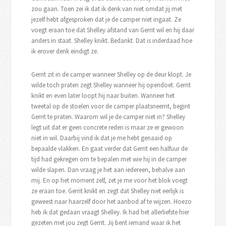
zou gaan. Toen zei ik dat ik denk van niet omdat jij met
jezelf hebt afgesproken dat je de camper niet ingaat. Ze
voegt eraan toe dat Shelley afstand van Gerrit wil en hij daar
anders in staat. Shelley knikt. Bedankt. Dat is inderdaad hoe
ik erover denk eindigt ze.
Gerrit zit in de camper wanneer Shelley op de deur klopt. Je
wilde toch praten zegt Shelley wanneer hij opendoet. Gerrit
knikt en even later loopt hij naar buiten. Wanneer het
tweetal op de stoelen voor de camper plaatsneemt, begint
Gerrit te praten. Waarom wil je de camper niet in? Shelley
legt uit dat er geen concrete reden is maar ze er gewoon
niet in wil. Daarbij vind ik dat je me hebt genaaid op
bepaalde vlakken. En gaat verder dat Gerrit een halfuur de
tijd had gekregen om te bepalen met wie hij in de camper
wilde slapen. Dan vraag je het aan iedereen, behalve aan
mij. En op het moment zelf, zet je me voor het blok voegt
ze eraan toe. Gerrit knikt en zegt dat Shelley niet eerlijk is
geweest naar haarzelf door het aanbod af te wijzen. Hoezo
heb ik dat gedaan vraagt Shelley. Ik had het allerliefste hier
gezeten met jou zegt Gerrit. Jij bent iemand waar ik het