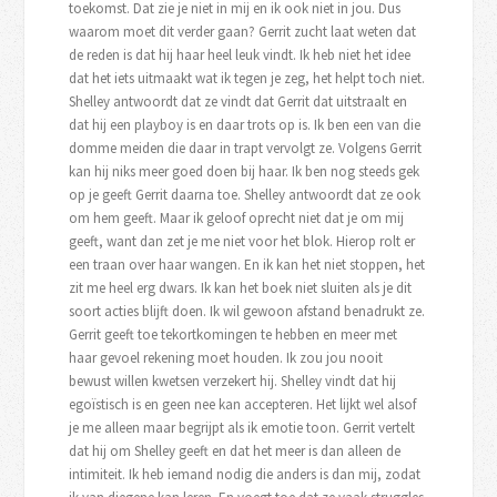
toekomst. Dat zie je niet in mij en ik ook niet in jou. Dus
waarom moet dit verder gaan? Gerrit zucht laat weten dat
de reden is dat hij haar heel leuk vindt. Ik heb niet het idee
dat het iets uitmaakt wat ik tegen je zeg, het helpt toch niet.
Shelley antwoordt dat ze vindt dat Gerrit dat uitstraalt en
dat hij een playboy is en daar trots op is. Ik ben een van die
domme meiden die daar in trapt vervolgt ze. Volgens Gerrit
kan hij niks meer goed doen bij haar. Ik ben nog steeds gek
op je geeft Gerrit daarna toe. Shelley antwoordt dat ze ook
om hem geeft. Maar ik geloof oprecht niet dat je om mij
geeft, want dan zet je me niet voor het blok. Hierop rolt er
een traan over haar wangen. En ik kan het niet stoppen, het
zit me heel erg dwars. Ik kan het boek niet sluiten als je dit
soort acties blijft doen. Ik wil gewoon afstand benadrukt ze.
Gerrit geeft toe tekortkomingen te hebben en meer met
haar gevoel rekening moet houden. Ik zou jou nooit
bewust willen kwetsen verzekert hij. Shelley vindt dat hij
egoïstisch is en geen nee kan accepteren. Het lijkt wel alsof
je me alleen maar begrijpt als ik emotie toon. Gerrit vertelt
dat hij om Shelley geeft en dat het meer is dan alleen de
intimiteit. Ik heb iemand nodig die anders is dan mij, zodat