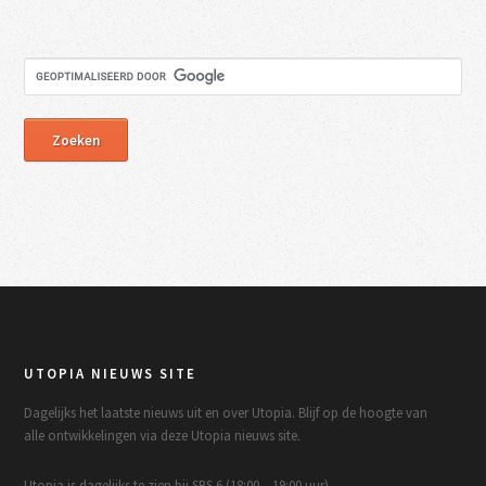
UTOPIA NIEUWS SITE
Dagelijks het laatste nieuws uit en over Utopia. Blijf op de hoogte van
alle ontwikkelingen via deze Utopia nieuws site.
Utopia is dagelijks te zien bij SBS 6 (18:00 – 19:00 uur).